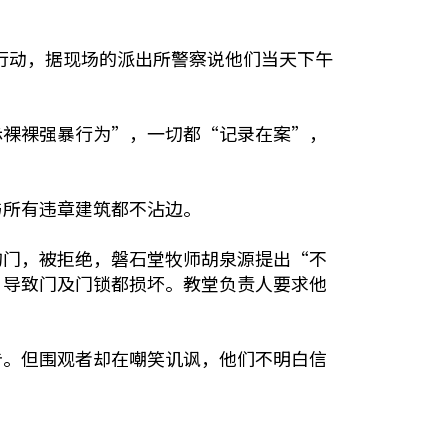
始行动，据现场的派出所警察说他们当天下午
赤裸裸强暴行为”，一切都“记录在案”，
与所有违章建筑都不沾边。
的门，被拒绝，磐石堂牧师胡泉源提出“不
，导致门及门锁都损坏。教堂负责人要求他
告。但围观者却在嘲笑讥讽，他们不明白信