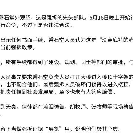
到磐石堂外观望，这是强拆的先头部队。6月18日晚上开
执行命令，不过问是否违法合法。
未出示任何书面手续，磐石堂人员认为这是“没穿底裤的
符当前强拆政策。
会，所有手续都得到了建设、规划、国土等部门的审批，
拆人员事先要求磐石堂负责人员打开大楼进入楼顶十字架
拆，也不配合他们，最后强拆人员破坏门锁得以进入楼顶
，把责任推到社会发展局，至今也未有人答应赔偿。
暗到天亮，信徒都在流泪祷告，胡牧师、张牧师等现场祷
违。
让留下当做强拆证据“展览”用，说明他们极其心虚。