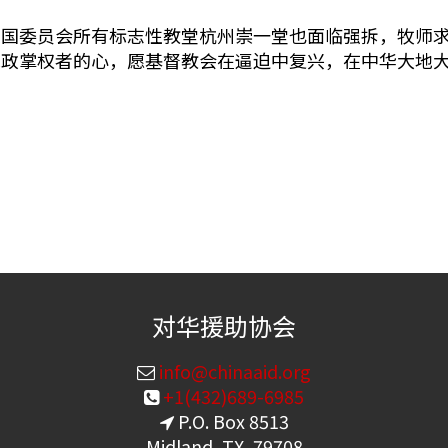
爱国委员会所有标志性教堂杭州崇一堂也面临强拆，牧师
执政掌权者的心，愿基督教会在逼迫中复兴，在中华大地
对华援助协会
info@chinaaid.org
+1(432)689-6985
P.O. Box 8513
Midland, TX, 79708