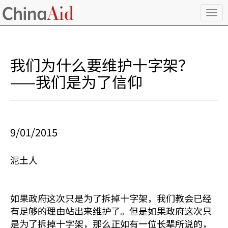
T
o
g
g
l
我们为什么要维护十字架？
e
n
——我们是为了信仰
a
v
i
g
a
9/01/2015
t
i
o
泥土人
n
如果政府这次只是为了拆掉十字架，我们教会已经
有足够的理由站出来维护了。但是如果政府这次只
是为了拆掉十字架，那么正如有一位长辈所说的，