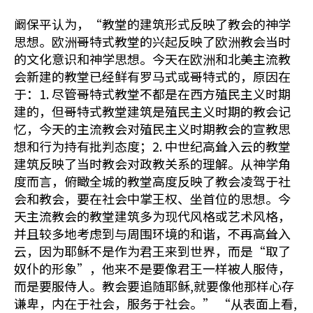
阚保平认为，“教堂的建筑形式反映了教会的神学
思想。欧洲哥特式教堂的兴起反映了欧洲教会当时
的文化意识和神学思想。今天在欧洲和北美主流教
会新建的教堂已经鲜有罗马式或哥特式的，原因在
于：1. 尽管哥特式教堂不都是在西方殖民主义时期
建的，但哥特式教堂建筑是殖民主义时期的教会记
忆，今天的主流教会对殖民主义时期教会的宣教思
想和行为持有批判态度；2. 中世纪高耸入云的教堂
建筑反映了当时教会对政教关系的理解。从神学角
度而言，俯瞰全城的教堂高度反映了教会凌驾于社
会和教会，要在社会中掌王权、坐首位的思想。今
天主流教会的教堂建筑多为现代风格或艺术风格，
并且较多地考虑到与周围环境的和谐，不再高耸入
云，因为耶稣不是作为君王来到世界，而是“取了
奴仆的形象”，他来不是要像君王一样被人服侍，
而是要服侍人。教会要追随耶稣,就要像他那样心存
谦卑，内在于社会，服务于社会。” “从表面上看,