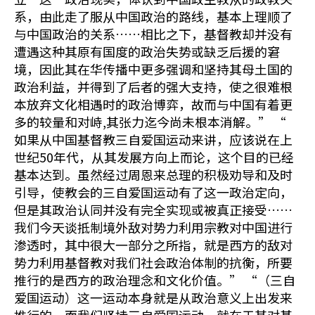
系，由此走了服从中国政治的路线，基本上理顺了
与中国政治的关系……相比之下，基督教却并没有
遭遇这种其原有国度的政治失势或缺乏后援的窘
境，因此其在华传播中更多强调和坚持其母土国的
政治利益，并得到了后者的强大支持，使之很难根
本放弃文化相遇时的政治博弈，故而与中国有着更
多的较量和对峙,其张力迄今尚未根本消解。” “
如果从中国基督教三自爱国运动来讲，应该说在上
世纪50年代，从其发展方向上而论，这个目的已经
基本达到。虽然经过周恩来总理的积极劝导和及时
引导，使教会的三自爱国运动有了这一政治定向，
但是其政治认同并没有完全实现或被真正接受……
我们今天谈抵制境外敌对势力利用宗教对中国进行
渗透时，其中很大一部分之所指，就是西方的敌对
势力利用基督教对我们社会政治体制的抗衡，所要
推行的是西方的政治理念和文化价值。” “（三自
爱国运动）这一运动本身就是从政治意义上出发来