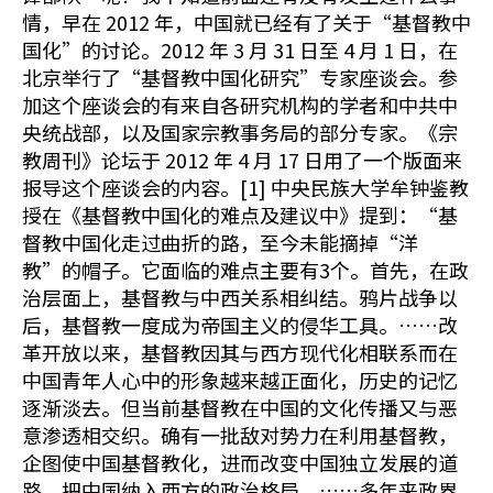
情，早在 2012 年，中国就已经有了关于“基督教中
国化”的讨论。2012 年 3 月 31 日至 4 月 1 日，在
北京举行了“基督教中国化研究”专家座谈会。参
加这个座谈会的有来自各研究机构的学者和中共中
央统战部，以及国家宗教事务局的部分专家。《宗
教周刊》论坛于 2012 年 4 月 17 日用了一个版面来
报导这个座谈会的内容。[1] 中央民族大学牟钟鉴教
授在《基督教中国化的难点及建议中》提到：“基
督教中国化走过曲折的路，至今未能摘掉“洋
教”的帽子。它面临的难点主要有3个。首先，在政
治层面上，基督教与中西关系相纠结。鸦片战争以
后，基督教一度成为帝国主义的侵华工具。……改
革开放以来，基督教因其与西方现代化相联系而在
中国青年人心中的形象越来越正面化，历史的记忆
逐渐淡去。但当前基督教在中国的文化传播又与恶
意渗透相交织。确有一批敌对势力在利用基督教，
企图使中国基督教化，进而改变中国独立发展的道
路，把中国纳入西方的政治格局。……多年来政界