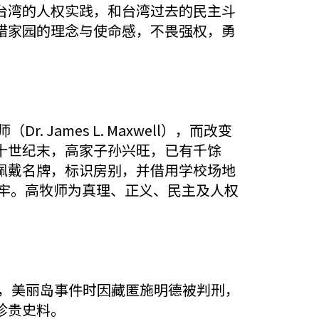
台湾的人权实践，和台湾过去的民主斗
惜家园的理念与使命感，不畏强权，勇
ames L. Maxwell），而改变
十世纪末，高家子孙兴旺，已有千馀
佩戴名牌，标识房别，并借用学校场地
坐牢。高牧师为真理、正义、民主及人权
年，美丽岛事件时因藏匿施明德被判刑，
珍贵史料。