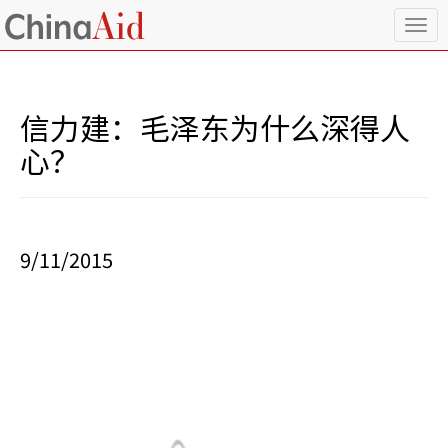
T
o
g
g
l
信力建：毛泽东为什么深得人
e
n
心？
a
v
i
g
a
9/11/2015
t
i
o
n