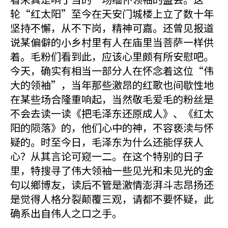
轮“红太阳”至今在天安门城楼上立了数十年
坚持不懈，从不下岗，精神可嘉。还曾见报道
说某偏僻的小乡村里有人在庙里当菩萨一样供
着。毛粉们看到此，应该心里颇有所安慰吧。
今天，确实有相当一部分人在怀念着这位“伟
大的领袖”，当年那些激昂的红歌也间歇性地
在某些场合隆重响起，当然敬毛爱毛的粉丝是
不会去读一读《把毛泽东还原成人》、《红太
阳的陨落》的，他们心中的神，不容亵渎与怀
疑的。时至今日，毛泽东为什么还能俘获人
心？从其言论可窥一二。在这个特别的日子
里，特搜寻了伟大领袖一些见光和未见光的金
句以鄉博友，读后不管是激情澎湃斗志昂扬还
是觉得人格分裂颠覆三观，请都不要怀疑，此
确系出自伟人之口之手。