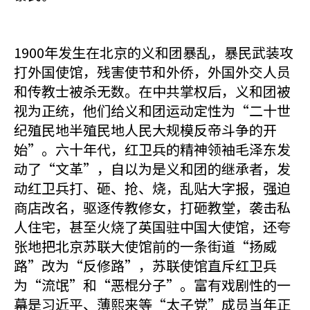
1900年发生在北京的义和团暴乱，暴民武装攻
打外国使馆，残害使节和外侨，外国外交人员
和传教士被杀无数。在中共掌权后，义和团被
视为正统，他们给义和团运动定性为“二十世
纪殖民地半殖民地人民大规模反帝斗争的开
始”。六十年代，红卫兵的精神领袖毛泽东发
动了“文革”，自以为是义和团的继承者，发
动红卫兵打、砸、抢、烧，乱贴大字报，强迫
商店改名，驱逐传教修女，打砸教堂，袭击私
人住宅，甚至火烧了英国驻中国大使馆，还夸
张地把北京苏联大使馆前的一条街道“扬威
路”改为“反修路”，苏联使馆直斥红卫兵
为“流氓”和“恶棍分子”。富有戏剧性的一
幕是习近平、薄熙来等“太子党”成员当年正