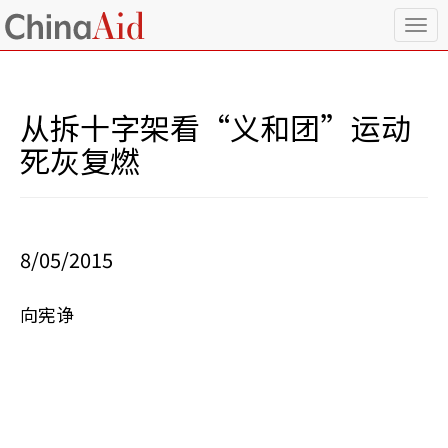
T
o
g
g
l
从拆十字架看“义和团”运动
e
n
死灰复燃
a
v
i
g
a
8/05/2015
t
i
o
向宪诤
n