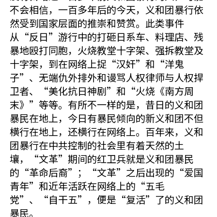
不会相信，一百多年后的今天，义和团暴行依
然受到国家层面的推崇和赞赏。此类事件
从“反日”游行中的打砸日系车、料理店、残
暴地殴打同胞，火烧教堂十字架、强拆教堂及
十字架，到在网络上捉“汉奸”和“洋鬼
子”、无端仇外排外和谩骂人权律师与人权捍
卫者、“美化抗日神剧”和“火烧《南方周
末》”等等。有所不一样的是，昔日的义和团
暴民在地上，今日有暴民倾向的新义和团不但
横行在地上，还横行在网络上。百年来，义和
团暴行在中共控制的社会里有着天然的土
壤，“文革”期间的红卫兵就是义和团暴民
的“革命后裔”；“文革”之后出现的“爱国
青年”和近年活跃在网络上的“五毛
党”、“自干五”，便是“复活”了的义和团
暴民。