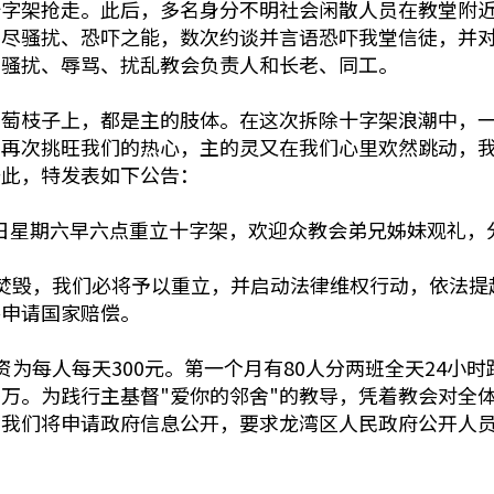
字架抢走。此后，多名身分不明社会闲散人员在教堂附近全
竭尽骚扰、恐吓之能，数次约谈并言语恐吓我堂信徒，并
们骚扰、辱骂、扰乱教会负责人和长老、同工。
葡萄枝子上，都是主的肢体。在这次拆除十字架浪潮中，
主再次挑旺我们的热心，主的灵又在我们心里欢然跳动，
于此，特发表如下公告：
22日星期六早六点重立十字架，欢迎众教会弟兄姊妹观礼
焚毁，我们必将予以重立，并启动法律维权行动，依法提
并申请国家赔偿。
为每人每天300元。第一个月有80人分两班全天24小
万。为践行主基督"爱你的邻舍"的教导，凭着教会对全
，我们将申请政府信息公开，要求龙湾区人民政府公开人