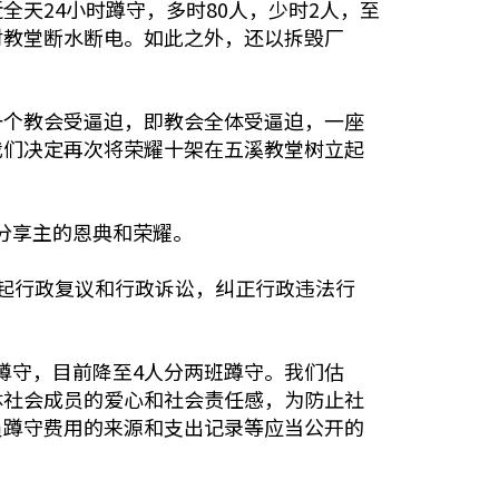
天24小时蹲守，多时80人，少时2人，至
对教堂断水断电。如此之外，还以拆毁厂
一个教会受逼迫，即教会全体受逼迫，一座
我们决定再次将荣耀十架在五溪教堂树立起
，分享主的恩典和荣耀。
起行政复议和行政诉讼，纠正行政违法行
时蹲守，目前降至4人分两班蹲守。我们估
体社会成员的爱心和社会责任感，为防止社
员蹲守费用的来源和支出记录等应当公开的