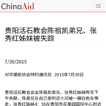
T
o
g
g
l
贵阳活石教会陈祖凯弟兄、张
e
n
秀红姊妹被失踪
a
v
i
g
a
7/30/2015
t
i
o
对华援助协会特约通讯员 2015年7月30日
n
贵阳活石教会会友陈祖凯弟兄、张秀红姊妹昨天下
午失联，陈弟兄在自己家附近小河被一辆白色车带
走，张秀红姊妹4：50在贵阳市花果园国际中心附近