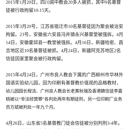
2015
年
1
月
20
日，四川阆中教会
20
多人被抓，其中
9
名基督
徒被行政拘留
10-15
天。
2015
年
3
月
20
号，江苏省宿迁市
10
名基督徒因为聚会被治安
拘留。
23
号，安徽省六安县冯井镇永兴基督堂被强拆。
4
月
14
日，安徽霍邱县一教堂被强拆。
4
月
16
日，新疆哈密、昌
吉地区近
10
名基督徒被抓。
4
月
24
日，新疆阿克苏地区
2
名
信徒因家里聚会被行政拘留。
2015
年
4
月
24
日，广州市良人教会下属的广西柳州市华林外
国语实验幼儿园，因为印刷有基督教价值观的品格教材，
幼儿园园长程洁、广州良人教会长老黄秋瑞及香港籍信徒李嘉
桃被以“非法经营罪”各判处两年有期徒刑，另一位印刷厂业务
员方斌被判处一年九个月。
4
月
26
日，山东省
5
名基督教门徒会信徒被分别判刑
3-4
年。