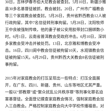
30
日，吉林伊春市伯大尼教会被查封。
5
月
10
日，新疆沙雅
县
30
多名基督徒被抓，教会被封。
20
日，广州市广福教会
等三个家庭教会被查封。
5
月
26
日，贵州省黔西教会
12
人被
行政拘留，其中
7
名信徒转刑事拘留。
5
月
28
日，沈阳牧师
王中良被强制传唤，他的妻子被公安用胶带封口捆绑数小
时。
6
月
1
日，云南省普洱教会受政府冲击。
6
月
10
日，深圳
多家教会受冲击并被处罚。
13
日，北京雅和博教会受冲
击。
16
日，四川阆中教会信徒被拘留
10
天，水观镇教会信
徒被拘留
15
天。
6
月
29
日，贵州黔西大关教会
8
名信徒被刑
事拘留。
2015
年对家庭教会的打压呈现出一些特点：打压全面展
开，在广东、四川、新疆、贵州、山东等地区尤其严重。
一般以“邪教罪”或“聚众扰乱公共秩序罪”等刑事化罪名迫
害基督徒。全面登记摸查家庭教会情况，强制家庭教会加
入三自教会。严格控制家庭教会向大中学校传播福音。对