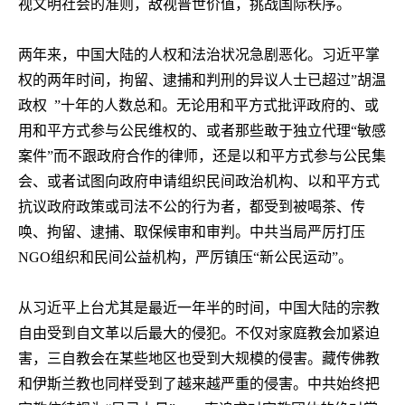
视文明社会的准则，敌视普世价值，挑战国际秩序。
两年来，中国大陆的人权和法治状况急剧恶化。习近平掌
权的两年时间，拘留、逮捕和判刑的异议人士已超过
”
胡温
政权
”
十年的人数总和。无论用和平方式批评政府的、或
用和平方式参与公民维权的、或者那些敢于独立代理“敏感
案件”而不跟政府合作的律师，还是以和平方式参与公民集
会、或者试图向政府申请组织民间政治机构、以和平方式
抗议政府政策或司法不公的行为者，都受到被喝茶、传
唤、拘留、逮捕、取保候审和审判。中共当局严厉打压
NGO
组织和民间公益机构，严厉镇压“新公民运动”。
从习近平上台尤其是最近一年半的时间，中国大陆的宗教
自由受到自文革以后最大的侵犯。不仅对家庭教会加紧迫
害，三自教会在某些地区也受到大规模的侵害。藏传佛教
和伊斯兰教也同样受到了越来越严重的侵害。中共始终把