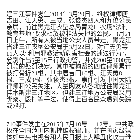
建三江事件
发生
2014
年
3
月
20
日，维权律师唐
吉田、江天勇、王成、张俊杰四人和九位公民
亲属，前往黑龙江农垦总局青龙山农场“法制
教育基地”要求释放被非法关押的公民。
3
月
21
日上午，所有人被当地公安人员带走。黑龙江
省建三江农垦公安局于
3
月
22
日，对江天勇等
11
人以“利用邪教活动危害社会的违法行为
"
，
分别作出
5
至
15
日行政拘留，并处
200
至
1000
元
罚款的处罚决定。其中被拘留的四位律师累计
被打骨折
24
根，其中唐吉田
10
根、江天勇
8
根、王成
3
根、张俊杰
3
根。事件引发中国大陆
律师和公民关注，大量网友从各地赶往黑龙江
佳木斯建三江地区。但建三江地方公安局采用
绑架、殴打等手法，使得上百名民众遭到失踪
或殴打。
710
事件发生在
2015
年
7
月
10
号
----12
号。中共政
权在全国范围内抓捕维权律师，并在国家级媒
体如中央电视台和人民日报上大肆丑化攻击维