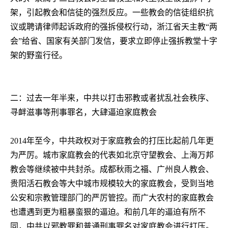
架，引起教会和信徒的强烈反应。一些教会的信徒组织抗
议或聘请律师起诉政府的强拆侵权行动，浙江省天主教“两
会”给省、国家有关部门发信，要求立即停止强拆教堂十字
架的野蛮行径。
二：过去一年半来，中共以打击邪教或者扰乱社会秩序、
寻衅滋事等刑事罪名，大肆逼迫家庭教会
2014
年至今，中共政权对于家庭教会的打压比起前几年更
为严厉。城市家庭教会的代表如北京守望教会、上海万邦
教会等继续被中共封杀。成都秋雨之福、广州良人教会、
贵阳活石教会等大中城市规模较大的家庭教会，受到当地
公安和宗教管理部门的严厉管控。而广大农村的家庭教会
也遭遇到更为粗暴蛮狠的逼迫。和前几年的逼迫有所不
同，中共以邪教罪和普通刑事罪名对家庭教会进行打压。