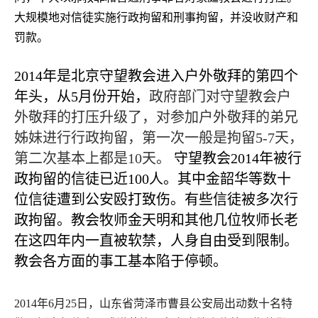
大规模地对信徒实施行政拘留和刑事拘留，并没收财产和
罚款。
2014
年是北京守望教会进入户外敬拜的第四个
年头，从
5
月份开始，
政府部门对守望教会户
外敬拜的打压升级了，对参加户外敬拜的弟兄
姊妹进行行政拘留，第一次一般是拘留
5-7
天，
第二次基本上都是
10
天
。
守望教会
2014
年被行
政拘留的信徒已近
100
人。其中金韶华等数十
位信徒遭到公安殴打致伤。有些信徒被多次行
政拘留。教会牧师金天明和其他几位牧师长老
在这四年内一直被软禁，人身自由受到限制。
教会各方面的事工基本陷于停顿。
2014
年
6
月
25
日，山东省菏泽市曹县公安局出动数十名特