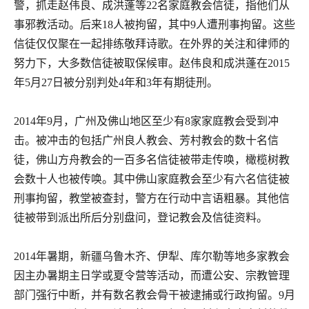
警，抓走赵伟良、成洪蓬等
22
名家庭教会信徒，指他们从
事邪教活动。后来
18
人被拘留，其中
9
人遭刑事拘留。这些
信徒仅仅聚在一起排练敬拜诗歌。在外界的关注和律师的
努力下，大多数信徒被取保候审。赵伟良和成洪蓬在
2015
年
5
月
27
日被分别判处
4
年和
3
年有期徒刑。
2014
年
9
月，广州及佛山地区至少有
8
家家庭教会受到冲
击。被冲击的包括广州良人教会、芳村教会的数十名信
徒，佛山方舟教会的一百多名信徒被带走传唤，橄榄树教
会数十人也被传唤。其中佛山家庭教会至少有六名信徒被
刑事拘留，教堂被查封，警方在行动中言语粗暴。其他信
徒被带到派出所后分别盘问，登记教会及信徒资料。
2014
年暑期，新疆乌鲁木齐、伊犁、库尔勒等地多家教会
因主办暑期主日学或夏令营等活动，而遭公安、宗教管理
部门强行中断，并有数名教会骨干被逮捕或行政拘留。
9
月