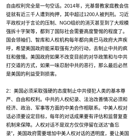
自由权利完全是一句空话。
2014
年，光基督教家庭教会信
徒就有近三千人遭到拘押，其中超过
1200
人被判刑。习近
平政权对于言论的压制、
NGO
组织的消灭甚至到了大规模
强拆十字架等，都到了国际社会需要高度警惕的程度了。
国会领袖们、智库和人权机构每年都向奥巴马政府大声疾
呼，希望美国政府能采取强有力的行动，去制止中共的疯
狂和傲慢。美国政府如果不改变目前的对华政策和与中共
打交道的方式，如果一味忍耐中共的恶行，那么最后必然
是美国的利益受到损害。
2
：美国必须采取强硬的态度制止中共侵犯人类的基本尊
严、自由和权利。中共的人权纪录、法治改善情况必须和
经济、政治、军事等方面的中美合作相联系。中美人权对
话必须要设定目标，每年的对话成果要有评估和监督复查
机制来保障。人权对话不是双方仅仅停留在送达“备忘
录”，美国政府需要增加中美人权对话的透明度，要让美国