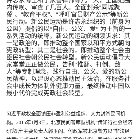
许志永博士和丁家喜律师等几十人，全国范围
内传唤、审查了几百人。全面封杀“同城聚
餐”、“教育平权”、“呼吁官员财产公示”等新公
民行动。
新公民运动
是许志永组织的
（前身为
公盟
）提倡的以
“
自由、公义、爱“
为主旨的一
系列活动的统称。新公民运动的纲领诉求：其
一是政治的，即推动整个国家以和平方式朝向
宪政
转型；其二是社会的，即推动整个社会由
臣民社会朝公民社会转型。新公民运动倡导大
家堂堂正正做
公民
，告别
“
推翻、打倒、敌
人
”
等
专制
理念，践行
自由、公义、爱的新公
民精神，
以建设心态推动民主法治，在
服务社
会
中成长为体制外健康力量，最终推动中国以
最小代价完成
宪政社会
转型。
习近平政权全面镇压非盈利公益组织，大力封杀民间机
构。
2015
年
1
月
3
日，北京民间智库型机构“传知行社会经济
研究所“主要负责人郭玉闪、何政军被北京警方以”非法经