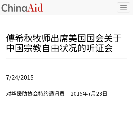
T
o
g
g
l
傅希秋牧师出席美国国会关于
e
n
中国宗教自由状况的听证会
a
v
i
g
a
7/24/2015
t
i
o
对华援助协会特约通讯员 2015年7月23日
n