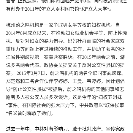
营罪“正式逮捕。他们即将面临开庭审判。同时被封杀的还
有创办于
2011
年的”立人乡村图书馆“和”立人大学“。
杭州蔚之鸣机构是一家争取男女平等权的妇权机构。自
2014
年
8
月成立以来，在推动妇女就业机会平等、防止性骚
扰、反对对妇女的暴力倡导、妈妈社群面临的社会家庭双
重压力等问题上有过持续的推动工作，并协助了著名的浙
江省性别歧视第一案黄蓉案胜诉。在
2015
年两会之前，游
说多名两会代表、政协委员提交关于反对公交性骚扰的提
案。
2015
年
3
月
7
日，蔚之鸣机构的两名全职同事武嵘嵘、
郑楚然和三名合作伙伴李婷婷、王曼、韦婷婷，因计划倡
导“防止公交性骚扰”被抓后，蔚之鸣机构的其他同事和志
愿者多人被公安人员多次谈话。这是今年的“妇权五姐妹
“事件。在国际社会的强大压力下，中共政府以”取保候审
“名义暂时释放了她们。
过去一年中，中共对有影响力、敢于批判政府、宣传宪政