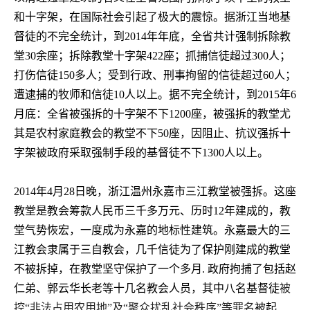
和十字架，在国际社会引起了极大的震惊。据浙江当地基
督徒的不完全统计，到
2014
年年底，全省共计强制拆除教
堂
30
余座；拆除教堂十字架
422
座；抓捕信徒超过
300
人；
打伤信徒
150
多人；受到行政、刑事拘留的信徒超过
60
人；
遭逮捕的牧师和信徒
10
人以上。据不完全统计，到
2015
年
6
月底：全省被强拆的十字架不下
1200
座，被强拆的教堂尤
其是农村家庭教会的教堂不下
50
座，因阻止、抗议强拆十
字架被政府采取强制手段的基督徒不下
1300
人以上。
2014
年
4
月
28
日晚，浙江温州永嘉市三江教堂被强拆。这座
教堂是教会筹款人民币三千多万元、历时
12
年建成的，教
堂气势恢宏，一度成为永嘉的地标性建筑。永嘉最大的三
江教会隶属于三自教会，几千信徒为了保护刚建成的教堂
不被拆掉，在教堂坚守保护了一个多月
.
政府拘捕了包括赵
仁弟、郭云华长老等十几名教会人员，其中八名基督徒
被
控
“
非法占用农用地
”
及
“
聚众扰乱社会秩序
”
等罪名
被起