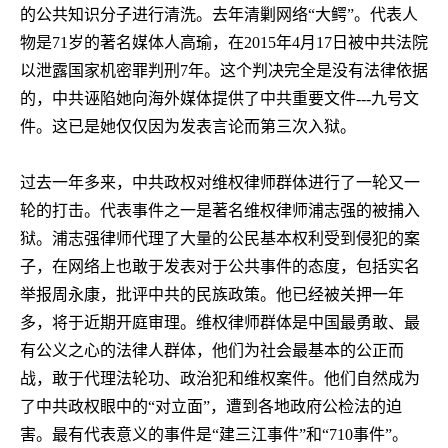
的公共知识分子进行清洗。去年清剿网络“大鳄”。代表人
物是
71
岁的著名媒体人高瑜，在
2015
年
4
月
17
日被中共法院
以泄露国家机密罪判刑
7
年。这个判决完全是没有法律依据
的，中共诬陷她向海外媒体提供了中共重要文件
---
九号文
件。这已是她仅仅因为发表言论而第三次入狱。
过去一年多来，中共政权对维权律师群体进行了一轮又一
轮的打击。代表事件之一是著名维权律师浦志强的被捕入
狱。浦志强律师代理了大量的公民基本权利受到侵犯的案
子，在网络上也敢于发表对于公共事件的态度，包括实名
举报周永康，批评中共的民族政策。他已经被关押一年
多，将于近期开庭审理。维权律师群体是中国最勇敢、最
有公义之心的法律人群体，他们为社会最基本的公正而
战，敢于代理法轮功、政治犯和维权案件。他们自然成为
了中共政权眼中的“对立面”，遭到各地政府公检法的迫
害。最有代表意义的事件是“建三江事件”和“
710
事件”。