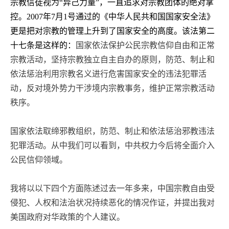
宗教信徒视为“异己力量”，一直追求对宗教团体的绝对掌
控。
2007
年
7
月
1
号通过的《中华人民共和国国家安全法》
更是把对宗教的管理上升到了国家安全的高度。该法第二
十七条是这样的：
国家依法保护公民宗教信仰自由和正常
宗教活动，坚持宗教独立自主自办的原则，防范、制止和
依法惩治利用宗教名义进行危害国家安全的违法犯罪活
动，反对境外势力干涉境内宗教事务，维护正常宗教活动
秩序。
国家依法取缔邪教组织，防范、制止和依法惩治邪教违法
犯罪活动。从中我们可以看到，中共权力今后将全面介入
公民信仰领域。
我将以以下四个方面陈述过去一年多来，中国宗教自由受
侵犯、人权和法治状况持续恶化的情况作证，并提出我对
美国政府对华政策的个人建议。