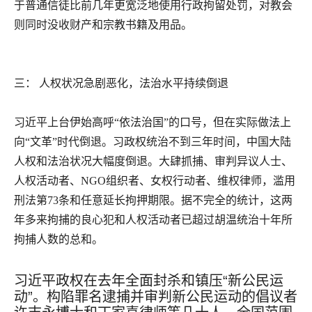
于普通信徒比前几年更宽泛地使用行政拘留处罚，对教会
则同时没收财产和宗教书籍及用品。
三： 人权状况急剧恶化，法治水平持续倒退
习近平上台伊始高呼“依法治国”的口号，但在实际做法上
向“文革”时代倒退。习政权统治不到三年时间，中国大陆
人权和法治状况大幅度倒退。大肆抓捕、审判异议人士、
人权活动者、
NGO
组织者、女权行动者、维权律师，滥用
刑法第
73
条和任意延长拘押期限。据不完全的统计，这两
年多来拘捕的良心犯和人权活动者已超过胡温统治十年所
拘捕人数的总和。
习近平政权在去年全面封杀和镇压“新公民运
动”。构陷罪名逮捕并审判新公民运动的倡议者