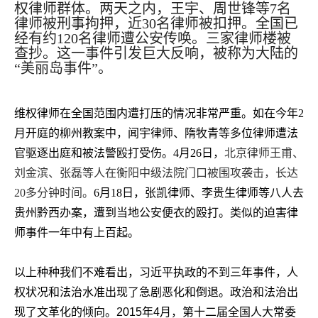
权律师群体。两天之内，王宇、周世锋等
7
名
律师被刑事拘押，近
30
名律师被扣押。全国已
经有约
120
名律师遭公安传唤。三家律师楼被
查抄。这一事件引发巨大反响，被称为大陆的
“美丽岛事件”。
维权律师在全国范围内遭打压的情况非常严重。如在今年
2
月开庭的柳州教案中，闻宇律师、隋牧青等多位律师遭法
官驱逐出庭和被法警殴打受伤。
4
月
26
日，
北京律师王甫、
刘金滨、张磊等人在衡阳中级法院门口被围攻袭击，长达
20
多分钟时间
。
6
月
18
日，张凯律师、李贵生律师等八人去
贵州黔西办案，遭到当地公安便衣的殴打。类似的迫害律
师事件一年中有上百起。
以上种种我们不难看出，习近平执政的不到三年事件，人
权状况和法治水准出现了急剧恶化和倒退。政治和法治出
现了文革化的倾向。
2015
年
4
月，第十二届全国人大常委