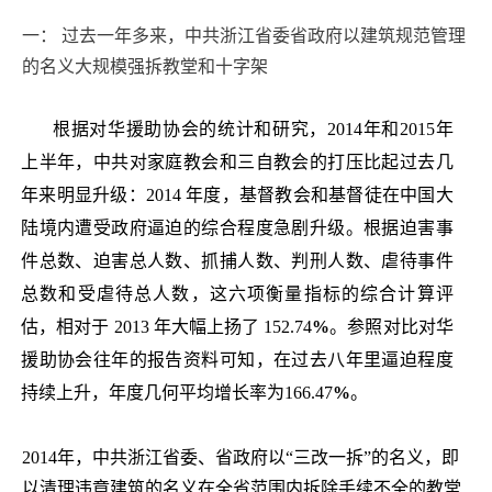
一： 过去一年多来，中共浙江省委省政府以建筑规范管理
的名义大规模强拆教堂和十字架
根据对华援助协会的统计和研究，
2014
年和
2015
年
上半年，中共对家庭教会和三自教会的打压比起过去几
年来明显升级：
2014
年度，基督教会和基督徒在中国大
陆境内遭受政府逼迫的综合程度急剧升级。根据迫害事
件总数、迫害总人数、抓捕人数、判刑人数、虐待事件
总数和受虐待总人数，这六项衡量指标的综合计算评
估，相对于
2013
年大幅上扬了
152.74
%
。参照对比对华
援助协会往年的报告资料可知，在过去八年里逼迫程度
持续上升，年度几何平均增长率为
166.47
%
。
2014
年，中共浙江省委、省政府以
“
三改一拆
”
的名义，即
以清理违章建筑的名义在全省范围内拆除手续不全的教堂