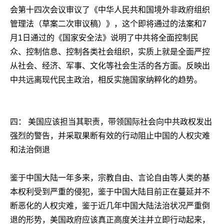
会第十四次会议审议了《中华人民共和国境外非政府组织
管理法（草案二次审议稿）》，这个即将通过的法案和
7
月
1
日通过的《国家安全法》说明了中共将全面控制民
众、控制信息、控制各类社会组织，实质上就是全面严控
从社会、经济、军事、文化等社会生活的各方面。反映出
中共远离现代民主政治，相反实施国家纳粹化的趋势。
四： 美国应该担当其职责，带领国际社会向中共政权发出
强烈的警告，并采取果断有效的行动阻止中国的人权灾难
和法治倒退
鉴于中国大陆一年多来，宗教自由、言论自由等人类的基
本权利受到严重的侵犯，鉴于中国大陆目前正在蔓延并不
断恶化的人权灾难，鉴于近几年中国大陆法治状况严重倒
退的形势，美国政府应该真正高度关注并立即行动起来，