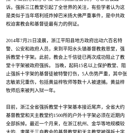
诉。强拆三江教堂引起了全世界的关注，有些学者认为这
是类似于当年塔利班炸掉巴米扬大佛严重事件，是中共政
权迫害教会和基督徒最有力的例证。
2014
年
7
月
21
日凌晨，浙江平阳县地方政府出动六百名特
警、公安和政府人员，来到平阳水头镇基督教救恩堂，强
拆教堂十字架。此前，教会上千信徒已两次成功阻止了教
堂十字架被政府强拆。 当晚，起码
15
名以上保护教堂、阻
止强拆十字架的基督徒被特警打伤，
5
人伤势严重，其中张
志敏弟兄重伤，包括黄益梓牧师等数十人被逮捕。黄益梓
牧师后来被判入狱一年。
目前，浙江全省强拆教堂十字架基本接近尾声，全省大约
基督教堂和天主教堂约
1500
所的户外十字架必须在近期内
全部拆掉。最近一个月来，在浙江杭州、金华等地规模较
大的、隶属于三自教会的基督教堂和天主教堂被强拆十字