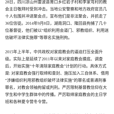
28
日，四川凉山州雷波县箐口乡红岩子村和李家弯村的教
会主日敬拜时受到冲击。当地公安警察和地方政府官员几
十人包围并冲进聚会点，宣布他们是非法聚会，并抓走了
36
位信徒。
2014
年
9
月
8
日，湖南洞口、隆回县拘捕了几十
位基督徒，他们被以
“
组织利用会道门、邪教组织、利用迷
信破坏法律实施罪
”
等罪名实施刑拘。
2015
年上半年，中共政权对家庭教会的逼迫打压全面升
级。实际上是延续了
2011
年以来对家庭教会摸底、调查
后，开始实施
“
十年清除家庭教会
”
计划的行动。具体方式
是
:
对家庭教会强行取缔和查封、施压加入三自体系、借用
“
涉嫌组织利用邪教组织破坏法律实施
”
的罪名或普通刑事
罪名，对教会领袖拘留或判刑。严厉限制基督教信仰在大
学生和中学生群体中的传播。严厉取缔家庭教会的主日学
班和各种夏令营冬令营。