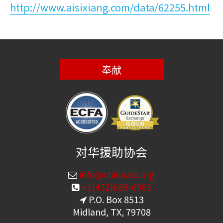
http://www.aisixiang.com/data/62255.html
奉献
对华援助协会
info@chinaaid.org
+1(432)689-6985
P.O. Box 8513
Midland, TX, 79708