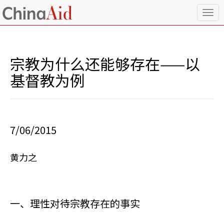
T
o
g
g
l
宗教为什么还能够存在——以
e
n
基督教为例
a
v
i
g
a
7/06/2015
t
i
o
黄力之
n
一、理性对待宗教存在的事实