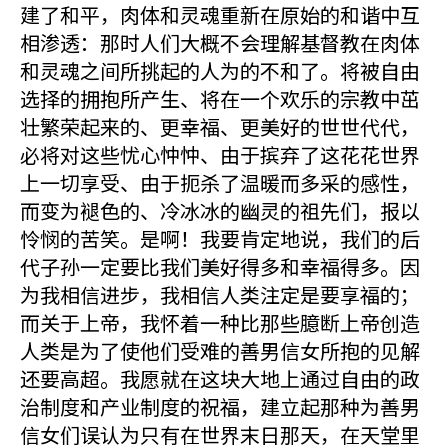
建了和平，肉体和灵魂重新在原始的和谐中互
相渗透：那时人们大概不会理解基督教在肉体
和灵魂之间所挑起的人为的不和了。将被自由
选择的拥抱所产生、将在一个欢乐的宗教中茁
壮繁荣起来的、更幸福、更美好的世世代代，
必将对这些忧心忡忡、由于摈弃了这花花世界
上一切享受、由于扼杀了温暖而多采的感性，
而变为褪色的、冷冰冰的幽灵的祖先们，报以
怜悯的苦笑。是啊！我要肯定地说，我们的后
代子孙一定要比我们美好得多和幸福得多。因
为我相信进步，我相信人类注定是要享福的；
而关于上帝，我怀着一种比那些臆断上帝创造
人类是为了使他们受难的善男信女所抱的见解
还要高超。我愿就在这块大地上通过自由的政
治制度和产业制度的祝福，建立起那种为善男
信女们误认为只有在世界末日那天，在天堂里