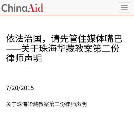
T
o
g
g
l
依法治国，请先管住媒体嘴巴
e
n
——关于珠海华藏教案第二份
a
律师声明
v
i
g
a
t
i
7/20/2015
o
n
关于珠海华藏教案第二份律师声明