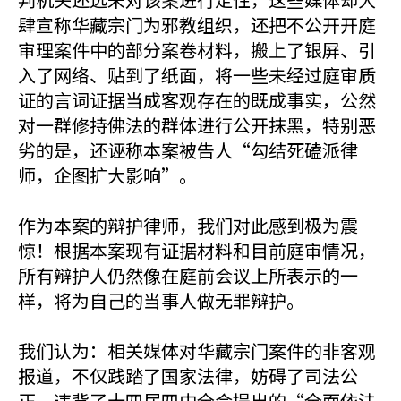
肆宣称华藏宗门为邪教组织，还把不公开开庭
审理案件中的部分案卷材料，搬上了银屏、引
入了网络、贴到了纸面，将一些未经过庭审质
证的言词证据当成客观存在的既成事实，公然
对一群修持佛法的群体进行公开抹黑，特别恶
劣的是，还诬称本案被告人“勾结死磕派律
师，企图扩大影响”。
作为本案的辩护律师，我们对此感到极为震
惊！根据本案现有证据材料和目前庭审情况，
所有辩护人仍然像在庭前会议上所表示的一
样，将为自己的当事人做无罪辩护。
我们认为：相关媒体对华藏宗门案件的非客观
报道，不仅践踏了国家法律，妨碍了司法公
正，违背了十四届四中全会提出的“全面依法