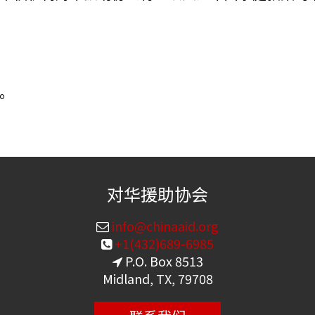
。
对华援助协会
info@chinaaid.org
+1(432)689-6985
P.O. Box 8513
Midland, TX, 79708