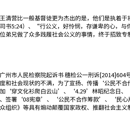
王清营比一般基督徒更为杰出的是，他们是执着于
书5:24）、“行公义，好怜悯，存谦卑的心，与你
位弟兄做了众多践履社会公义的事情，终于招致专
市人民检察院起诉书 穗检公一刑诉[2014]604
度和社会现状的不满，为了宣扬、传播‘公民不合
‘穿文化衫爬白云山’、‘4.29’林昭纪念日、‘
、签署‘08宪章’、‘公民不合作筹款’、‘民心
众组织》等具有煽动颠覆国家政权、推翻社会主义