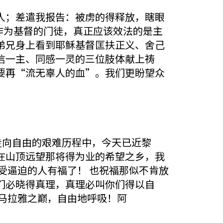
人；差遣我报告：被虏的得释放，瞎眼
们作为基督的门徒，真正应该效法的是主
弟兄身上看到耶稣基督匡扶正义、舍己
信一主、同感一灵的三位肢体献上祷
要再“流无辜人的血”。我们更盼望众
走向自由的艰难历程中，今天已近黎
在山顶远望那将得为业的希望之乡，我
受逼迫的人有福了！ 也祝福那似不肯放
们必晓得真理，真理必叫你们得以自
马拉雅之巅，自由地呼吸！阿