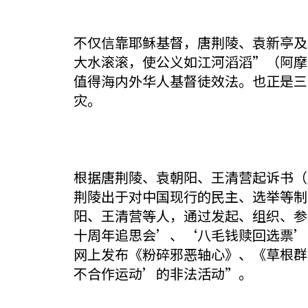
不仅信靠耶稣基督，唐荆陵、袁新亭及
大水滚滚，使公义如江河滔滔”（阿摩司
值得海内外华人基督徒效法。也正是三
灾。
根据唐荆陵、袁朝阳、王清营起诉书（广州
荆陵出于对中国现行的民主、选举等制
阳、王清营等人，通过发起、组织、参加
十周年追思会’、‘八毛钱赎回选票’
网上发布《粉碎邪恶轴心》、《草根群
不合作运动’的非法活动”。