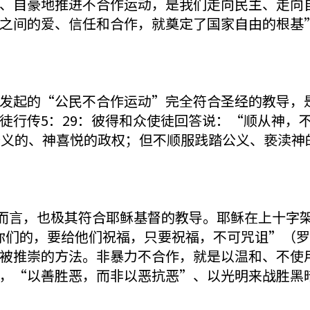
、自豪地推进不合作运动，是我们走向民主、走向
之间的爱、信任和合作，就奠定了国家自由的根基
发起的“公民不合作运动”完全符合圣经的教导，
徒行传5：29：彼得和众使徒回答说：“顺从神，
公义的、神喜悦的政权；但不顺服践踏公义、亵渎神
而言，也极其符合耶稣基督的教导。耶稣在上十字
迫你们的，要给他们祝福，只要祝福，不可咒诅”（罗马
被推崇的方法。非暴力不合作，就是以温和、不使
，“以善胜恶，而非以恶抗恶”、以光明来战胜黑