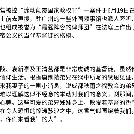
营被控“煽动颠覆国家政权罪”一案件于6月19日
士前去声援，驻广州的一些外国领事馆也派人旁听
也组成被誉为“最强阵容的律师团”在法庭上作出
帝公义的当代基督徒的楷模。
陵、袁新亭及王清营都是非常虔诚的基督徒，虽然
信仰生活。根据唐荆陵弟兄在狱中所写的感恩见证
来我妻子的一则小消息，说成都秋雨之福教会的弟
难以理解这似不经意的举动对我们的意义。刹那间
心脾。这些可爱的弟兄姊妹身上，散发着基督的香
在令人恐惧的惊涛骇浪之中，这香气似围绕着我们
，你们来看我’的人”。