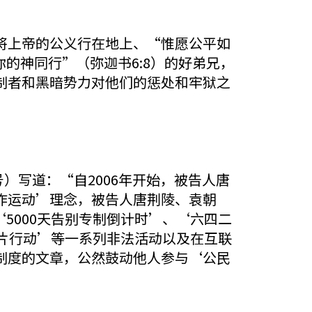
将上帝的公义行在地上、“惟愿公平如
的神同行”（弥迦书6:8）的好弟兄，
制者和黑暗势力对他们的惩处和牢狱之
号）写道：“自2006年开始，被告人唐
作运动’理念，被告人唐荆陵、袁朝
5000天告别专制倒计时’、‘六四二
片行动’等一系列非法活动以及在互联
制度的文章，公然鼓动他人参与‘公民