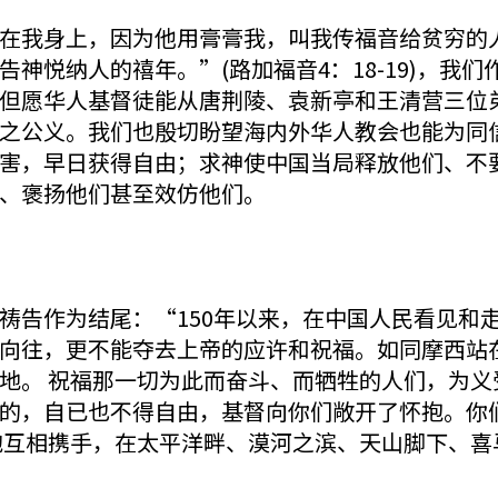
在我身上，因为他用膏膏我，叫我传福音给贫穷的
神悦纳人的禧年。”(路加福音4：18-19)，我
但愿华人基督徒能从唐荆陵、袁新亭和王清营三位
之公义。我们也殷切盼望海内外华人教会也能为同
害，早日获得自由；求神使中国当局释放他们、不
、褒扬他们甚至效仿他们。
祷告作为结尾：“150年以来，在中国人民看见和
向往，更不能夺去上帝的应许和祝福。如同摩西站
地。 祝福那一切为此而奋斗、而牺牲的人们，为义
的，自已也不得自由，基督向你们敞开了怀抱。你
胞互相携手，在太平洋畔、漠河之滨、天山脚下、喜