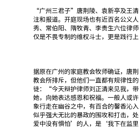
“广州三君子”唐荆陵、袁新亭及王清
注和报道。开庭现场也有近百名公义人
秀、常伯阳、隋牧青、李贵生六位律师
仅是不畏专制的维权斗士，更是践行上
据原在广州的家庭教会牧师确证，唐荆
教会所排斥，但他们一直都有规律性的
徒：“今天辩护律师刘正清来见我，带
她，向她表达感恩和祝福。一般人或许
象行走在幽谷之中，有百合的馨香沁入
似乎强大无比的暴政的围攻和打击，处
爱中没有惧怕’的人，是‘我下在监里