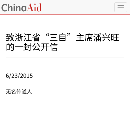
T
o
g
g
l
致浙江省“三自”主席潘兴旺
e
n
的一封公开信
a
v
i
g
a
6/23/2015
t
i
o
无名传道人
n