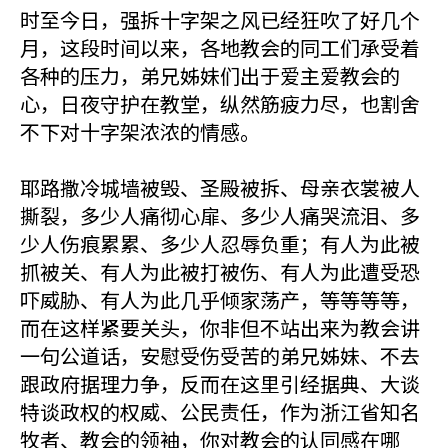
时至今日，强拆十字架之风已经狂吹了好几个
月，这段时间以来，各地教会的同工们承受着
各种的压力，弟兄姊妹们出于爱主爱教会的
心，日夜守护在教堂，纵然筋疲力尽，也割舍
不下对十字架浓浓的情感。
耶路撒冷城墙被毁、圣殿被拆、母亲衣裳被人
撕裂，多少人痛彻心扉、多少人痛哭流泪、多
少人伤痕累累、多少人忍辱负重；有人为此被
抓被关、有人为此被打被伤、有人为此遭受恐
吓威胁、有人为此几乎倾家荡产，等等等等，
而在这样紧要关头，你非但不站出来为教会讲
一句公道话，安慰受伤受苦的弟兄姊妹、不去
跟政府据理力争，反而在这里引经据典、大谈
特谈政权的权威、公民责任，作为浙江省知名
牧者、教会的领袖，你对教会的认同感在哪