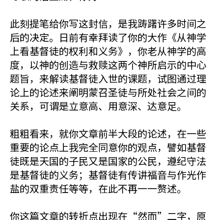
此刻提笔给你写这封信，是我踌躇许多时间之
后的决定。日前有幸拜读了你的大作《从神学
上看基督徒的权利和义务》，你老从神学的高
度，以神的创造与救赎这两个神所启示的中心
题旨，来解读基督徒入世的课题，试图通过理
论上的论述来阐明蒙召圣徒与所处社会之间的
关系，可谓是立意高、用意深、达意足。
粗粗看来，就你文章前半大段的论述，在一些
重要的论点上我完全同意你的观点，譬如基督
徒既是天国的子民又是国家的公民，遵纪守法
是基督徒的义务；基督徒有传讲福音与作光作
盐的双重责任等等，在此不再一一赘述。
你这篇文章的转折点出现在“然而”二字，原