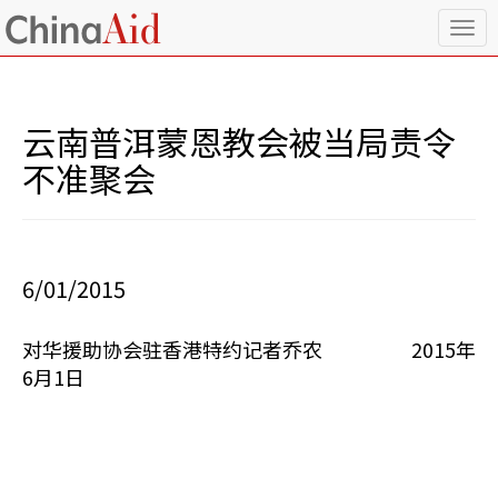
T
o
g
g
l
云南普洱蒙恩教会被当局责令
e
n
不准聚会
a
v
i
g
a
6/01/2015
t
i
o
对华援助协会驻香港特约记者乔农 2015年
n
6月1日