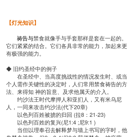
【灯光知识
】
       祷告与
禁食就像手与手套那样是套在一起的。
它们紧紧的结合。
它们各具非常的能力，加起来更
有极强的能力。 
◆ 
旧约圣经
中的例子 
　　在圣经中、当高度挑战性的情况发生时、
或当
个人需作关键性的决定时，人们常用禁食祷告的方
法、来得知 
神的旨意
、及求他属天的介入。 
约沙法
王时代摩押人和
亚扪人
，又有米乌尼
人，一同来攻击约沙法(
代下20章)  
以色列
百姓被掳的归回 (拉8：21-23)  
以色列
百姓的复兴(尼1:4 ;尼9:1 )  
　　当
但以理
奉召去解释梦与墙上书写的字时，他