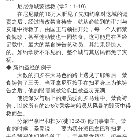
尼尼微
城蒙拯救 (拿3：1-10)
在
尼尼微
的16万人听见了先知约拿对这城的谴
责之后，
经过悔改禁食祷告，就从必临到的审判与
灾难中得救了。
由国王与领袖开始，每一个人都禁
食悔改，甚至连动物也一同禁食。
这可能是在圣经
记载中、最大的禁食祷告总动员。其结果是惊人
的。
如约拿所不乐见的、整个城与其居民都免了灾
祸。
◆
新约圣经
的例子
大数的
扫罗
在大马色的路上遇见了
耶稣
后，禁
食祷告了三天。
当亚拿尼亚按手在扫罗身上为他祷
告之后，
他的眼瞎就被治愈且被圣灵充满。
使徒保罗
与船上的船员驶向
罗马
途中、禁食祷
告，
以致所有的276位乘客与船员从风暴的毁灭中得
救而生。
分派
巴拿巴
和
扫罗
(徒13:2-3) 他们事奉主、禁
食的时候，圣灵说：「要为我分派巴拿巴和扫罗，
去作我召他们所作的工。」于是禁食祷告，按手在