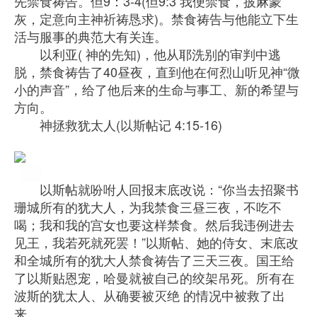
先禁食祷告。但9：
3-4(但9:3 我便禁食，披麻蒙
灰，定意向主神祈祷恳求)。
禁食祷告与他能立下生
活与服事的典范大有关连。  
以利亚
( 神的先知)，他从
耶洗别
的审判中逃
脱，禁食祷告了40昼夜，
直到他在何烈山听见神“微
小的声音”，给了他后来的生命与事工、
新的希望与
方向。  
　　神拯救犹太人(
以斯帖
记 4:15-16) 
以斯帖
就吩咐人回报末底改说：“你当去招聚书
珊城所有的
犹大
人，
为我禁食三昼三夜，不吃不
喝；我和我的宫女也要这样禁食。
然后我违例进去
见王，我若死就死罢！”以斯帖、她的侍女、
末底改
和全城所有的犹大人禁食祷告了三天三夜。
国王给
了以斯贴恩宠，哈曼就被自己的绞架吊死。
所有在
波斯的犹太人、从确要被灭绝 的情况中被救了出
来。