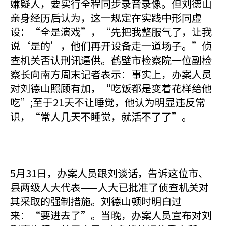
嫌疑人，要实行全程同步录音录像。但刘德山
亲身经历后认为，这一规定在实践中形同虚
设：“全是演戏”，“先把我整服气了，让我
说‘是的’，他们再开设备走一道场子。”侦
查机关否认刑讯逼供。鹤壁市检察院一位副检
察长向南方周末记者表示：事实上，办案人员
对刘德山照顾有加，“吃饭都是变着花样给他
吃”;至于21天不让睡觉，他认为明显违反常
识，“常人几天不睡觉，就活不了了”。
5月31日，办案人员跟刘谈话，告诉这位市、
县两级人大代表——人大已批准了侦查机关对
其采取的强制措施。刘德山顿时明白过
来：“要进去了”。当晚，办案人员宣布对刘