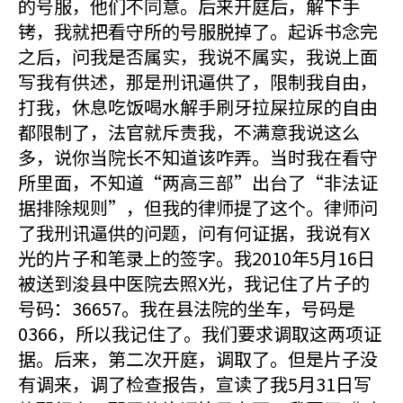
的号服，他们不同意。后来开庭后，解下手
铐，我就把看守所的号服脱掉了。起诉书念完
之后，问我是否属实，我说不属实，我说上面
写我有供述，那是刑讯逼供了，限制我自由，
打我，休息吃饭喝水解手刷牙拉屎拉尿的自由
都限制了，法官就斥责我，不满意我说这么
多，说你当院长不知道该咋弄。当时我在看守
所里面，不知道“两高三部”出台了“非法证
据排除规则”，但我的律师提了这个。律师问
了我刑讯逼供的问题，问有何证据，我说有X
光的片子和笔录上的签字。我2010年5月16日
被送到浚县中医院去照X光，我记住了片子的
号码：36657。我在县法院的坐车，号码是
0366，所以我记住了。我们要求调取这两项证
据。后来，第二次开庭，调取了。但是片子没
有调来，调了检查报告，宣读了我5月31日写