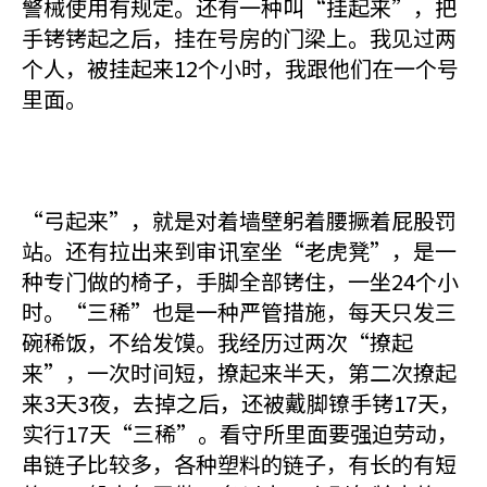
警械使用有规定。还有一种叫“挂起来”，把
手铐铐起之后，挂在号房的门梁上。我见过两
个人，被挂起来12个小时，我跟他们在一个号
里面。
“弓起来”，就是对着墙壁躬着腰撅着屁股罚
站。还有拉出来到审讯室坐“老虎凳”，是一
种专门做的椅子，手脚全部铐住，一坐24个小
时。“三稀”也是一种严管措施，每天只发三
碗稀饭，不给发馍。我经历过两次“撩起
来”，一次时间短，撩起来半天，第二次撩起
来3天3夜，去掉之后，还被戴脚镣手铐17天，
实行17天“三稀”。看守所里面要强迫劳动，
串链子比较多，各种塑料的链子，有长的有短