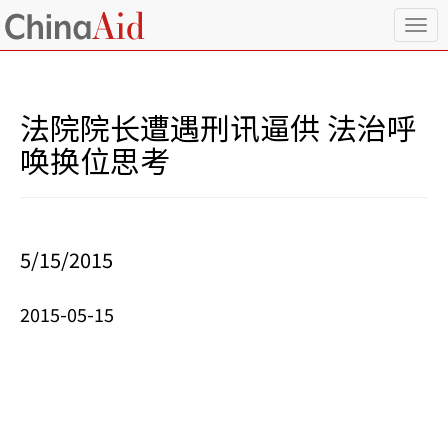
T
o
g
g
l
法院院长遭遇刑讯逼供 法治呼
e
n
唤换位思考
a
v
i
g
a
5/15/2015
t
i
o
2015-05-15
n