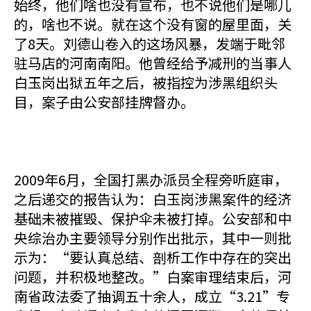
始终，他们啥也没有宣布，也不说他们是哪儿
的，啥也不说。就在这个没有窗的屋里面，关
了8天。刘德山卷入的这场风暴，发端于毗邻
驻马店的河南南阳。他曾经给予减刑的当事人
白玉岗出狱五年之后，被指控为涉黑组织头
目，案子由公安部挂牌督办。
2009年6月，全国打黑办派员全程旁听庭审，
之后递交的报告认为：白玉岗涉黑案件的经济
基础未被摧毁、保护伞未被打掉。公安部和中
央综治办主要领导分别作出批示，其中一则批
示为：“要认真总结、剖析工作中存在的突出
问题，并积极地整改。”白案审理结束后，河
南省政法委了抽调五十余人，成立“3.21”专