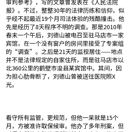
审判参考》，写的文章曾发表在《人民法院
报》。不过，整整30年的法律历练和信仰，似
乎经不起最近19个月司法体验的残酷撞击。他
先是经历了8天程序不明的调查。那是2010年
春末一个午后，刘德山被电召至驻马店市一家
宾馆，在一个没有窗户的房间里接受了专案组
的“调查”。之后是21天的监视居住——地点
并不是法律规定的自家住所，而是驻马店市以
北360公里的鹤壁市浚县某宾馆中。其间，因
为担心肋骨断了，刘德山曾被送往医院照X
光。
看守所有监管，更规范，但他一呆就是15个
月，方被准许取保候审。他办了多年刑案，但