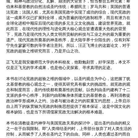
城、精神与政治分化、瓦解、崩溃的大背景下，
恰当整合五种元素：希
伯来和基督教的自然法或圣约传统；
希腊民主；罗马共和；英国的普通
法宪政；法国人权，
尤其在美国宪政中实现了成功的综合，
现代宪政的
这一成果不仅已扩展到全球，成为普遍的现代政制程序，
而且有潜力在
全球化进程中顺应后现代处境的多元主义文化挑战，
建设世界宪政。就
此而言，
在现代性的理性与进化两大核心观念皆遭遇重大危机的背景
下，
宪政乃是现代性为人类文明所贡献的科技与工业之外的最为重要的
遗
产。现代宪政所奠基的神圣秩序，是大陆学界十分陌生的，
仅有刘军
宁先生寥寥可数的等学者注意到。所以，
汪正飞博士的这篇论文，对于
宪政的超验之维研究而言，
乃是开山之功。
正飞兄是我安徽师范大学的本科校友，他勤勉刻苦，好学深思，
本文不
仅是正飞兄的学术成果，也是他心灵探索、寻求真理的足迹。
本书在讨论宪政的超验之维的领域中，以圣约观念为中心，
这把握了犹
太基督教的核心观念之一，
使得其研究具有极大的挑战性。就宪政的观
念和制度而言，
圣约传统都有奠基性的贡献。
以色列由圣约建构了十二
支派的多中心秩序，
到新约由耶稣身体所建立的基督教会，
再到清教徒
政治神学形成神人之约、
治者与被治者之约的双重互约思想，
上帝启示
自上而下的纵贯轴为宪政的制衡思想提供了根本保证，
这是中国文化的
根本缺陷，
也是当下所谓儒家宪政无法解决的根本难题。
本书在清教徒圣约神学与美国宪政关系的探讨中，
提出圣约自由的精义
之一在于自我限制。即“人类缔结圣约时，
上帝部分放弃了对人类生活的
控制，
从而赋予了人类在圣约之下的自由。同样，
人类也通过圣约而自