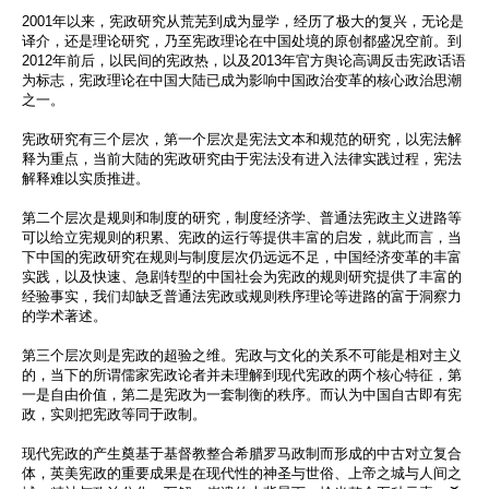
2001年以来，宪政研究从荒芜到成为显学，经历了极大的复兴，
无论是
译介，还是理论研究，
乃至宪政理论在中国处境的原创都盛况空前。到
2012年前后，
以民间的宪政热，
以及2013年官方舆论高调反击宪政话语
为标志，
宪政理论在中国大陆已成为影响中国政治变革的核心政治思潮
之一。
宪政研究有三个层次，第一个层次是宪法文本和规范的研究，
以宪法解
释为重点，
当前大陆的宪政研究由于宪法没有进入法律实践过程，
宪法
解释难以实质推进。
第二个层次是规则和制度的研究，制度经济学、
普通法宪政主义进路等
可以给立宪规则的积累、
宪政的运行等提供丰富的启发，就此而言，
当
下中国的宪政研究在规则与制度层次仍远远不足，
中国经济变革的丰富
实践，以及快速、
急剧转型的中国社会为宪政的规则研究提供了丰富的
经验事实，
我们却缺乏普通法宪政或规则秩序理论等进路的富于洞察力
的学术著
述。
第三个层次则是宪政的超验之维。
宪政与文化的关系不可能是相对主义
的，
当下的所谓儒家宪政论者并未理解到现代宪政的两个核心特征，
第
一是自由价值，第二是宪政为一套制衡的秩序。
而认为中国自古即有宪
政，实则把宪政等同于政制。
现代宪政的产生奠基于基督教整合希腊罗马政制而形成的中古对立复
合
体，英美宪政的重要成果是在现代性的神圣与世俗、
上帝之城与人间之