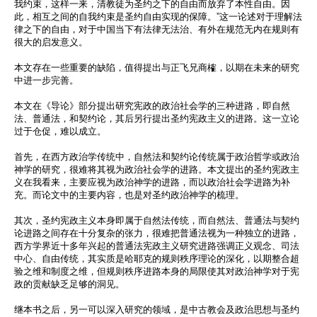
我约束，这样一来，
清教徒为圣约之下的自由而放弃了本性自由。因
此，
相互之间的自我约束是圣约自由实现的保障。”
这一论述对于理解法
律之下的自由，对于中国当下有法律无法治、
有外在规范无内在规则有
很大的启发意义。
本文存在一些重要的缺陷，值得提出与正飞兄商榷，
以期在未来的研究
中进一步完善。
本文在《导论》部分提出研究宪政的政治社会学的三种进路，
即自然
法、普通法，和契约论，其后另行提出圣约宪政主义的进路。
这一立论
过于仓促，难以成立。
首先，在西方政治学传统中，
自然法和契约论传统属于政治哲学或政治
神学的研究，
很难将其视为政治社会学的进路。
本文提出的圣约宪政主
义在我看来，主要应视为政治神学的进路，
而以政治社会学进路为补
充。而论文中的主要内容，
也是对圣约政治神学的梳理。
其次，圣约宪政主义本身即属于自然法传统，而自然法、
普通法与契约
论进路之间存在十分复杂的张力，
很难把普通法视为一种独立的进路，
西方学界近十多年兴起的普通法宪政主义研究进路强调正义观念、
司法
中心、自由传统，其实质是哈耶克的规则秩序理论的深化，
以期整合超
验之维和制度之维，
但规则秩序进路本身的局限使其对政治神学对于宪
政的贡献缺乏足够
的洞见。
继本书之后，另一可以深入研究的领域，
是中古教会及政治思想与圣约