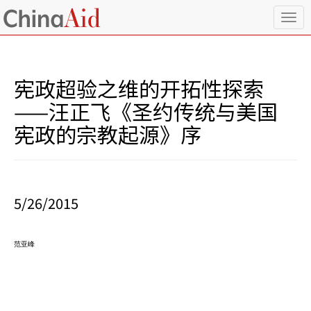
T
o
g
g
l
宪政超验之维的开拓性探索
e
n
——汪正飞《圣约传统与美国
a
宪政的宗教起源》序
v
i
g
a
t
i
5/26/2015
o
n
范亚峰