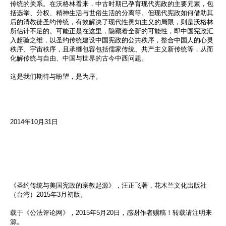
传统的关系。在沃格林看来，
中古时期已孕育现代宪政的主要元素，包
括选举、分权、
精神生活与世俗生活的分离等。
但现代宪政如何借助其
后的清教徒圣约传统，
有效解决了现代性灵知主义的局限，则是沃格林
所估计不足的。
可能正是在这里，隐藏着全新的可能性，即中国宪政汇
入超验之维，
以圣约传统建设中国宪政的公共秩序，整合中国人的心灵
秩序、
宇宙秩序，且承继包容包括儒家传统、共产主义新传统等，
从而
化解传统与自由、中国与世界的古今中西问题。
这是我们期待与盼望，是为序。
2014年10月31日
《圣约传统与美国宪政的宗教起源》，汪正飞著，
花木兰文化出版社
（台湾）2015年3月初版。
载于《公法评论网》，2015年5月20日，感谢作者赐稿！
转载请注明来
源。