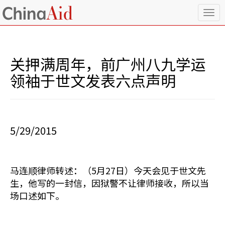
T
o
g
g
l
关押满周年，前广州八九学运
e
n
领袖于世文发表六点声明
a
v
i
g
a
5/29/2015
t
i
o
n
马连顺律师转述：（5月27日）今天会见于世文先
生，他写的一封信，因狱警不让律师接收，所以当
场口述如下。