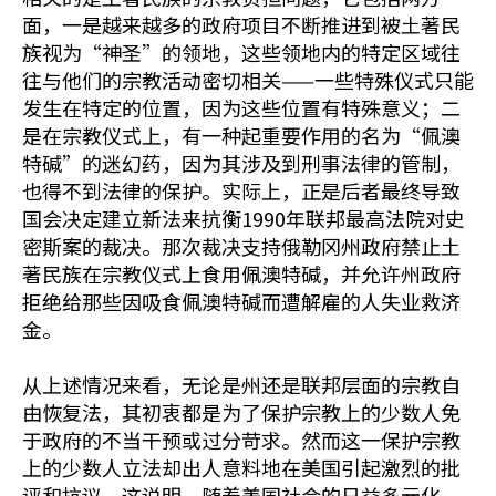
面，一是越来越多的政府项目不断推进到被土著民
族视为“神圣”的领地，这些领地内的特定区域往
往与他们的宗教活动密切相关——一些特殊仪式只能
发生在特定的位置，因为这些位置有特殊意义；二
是在宗教仪式上，有一种起重要作用的名为“佩澳
特碱”的迷幻药，因为其涉及到刑事法律的管制，
也得不到法律的保护。实际上，正是后者最终导致
国会决定建立新法来抗衡1990年联邦最高法院对史
密斯案的裁决。那次裁决支持俄勒冈州政府禁止土
著民族在宗教仪式上食用佩澳特碱，并允许州政府
拒绝给那些因吸食佩澳特碱而遭解雇的人失业救济
金。
从上述情况来看，无论是州还是联邦层面的宗教自
由恢复法，其初衷都是为了保护宗教上的少数人免
于政府的不当干预或过分苛求。然而这一保护宗教
上的少数人立法却出人意料地在美国引起激烈的批
评和抗议。这说明，随着美国社会的日益多元化，