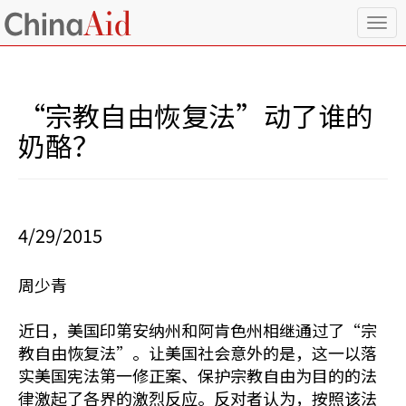
T
o
g
g
l
“宗教自由恢复法”动了谁的
e
n
奶酪？
a
v
i
g
a
4/29/2015
t
i
o
周少青
n
近日，美国印第安纳州和阿肯色州相继通过了“宗
教自由恢复法”。让美国社会意外的是，这一以落
实美国宪法第一修正案、保护宗教自由为目的的法
律激起了各界的激烈反应。反对者认为，按照该法