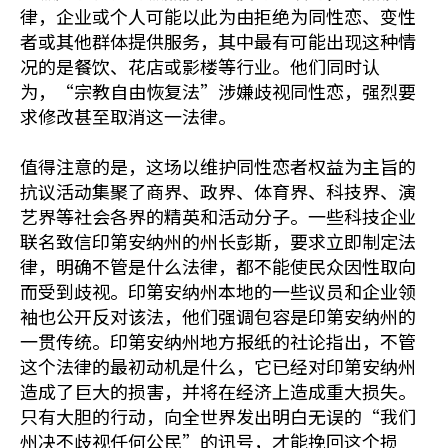
律，企业或个人可能以此为由拒绝为同性恋、变性
者或其他群体提供服务，其中最有可能出现这种情
况的是餐饮、花店或影楼等行业。他们同时认
为，“宗教自由恢复法”涉嫌歧视同性恋，强烈要
求修改甚至取消这一法律。
值得注意的是，这场以维护同性恋者权益为主旨的
抗议活动集聚了商界、政界、体育界、科技界、演
艺界等社会各界的精英和活动分子。一些科技企业
联名致信印第安纳州的州长彭斯，要求立即制定法
律，明确不管是什么法律，都不能使民众因性取向
而受到歧视。印第安纳州本地的一些议员和企业领
袖也公开反对该法，他们强调包容是印第安纳州的
一贯传统。印第安纳州地方报纸的社论指出，不管
这个法律的最初动机是什么，它已经对印第安纳州
造成了巨大的损害，并将在经济上造成重大损失。
只有大胆的行动，向全世界发出明白无误的“我们
州决不歧视任何公民”的讯号，才能挽回这个损