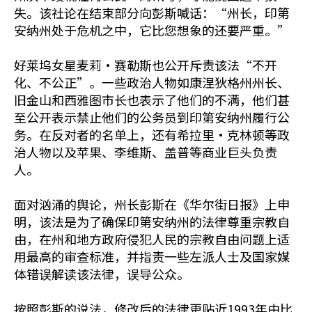
失。该社论在结束部分向彭斯喊话：“州长，印第
安纳州处于危机之中，它比您想象的还要严重。”
好莱坞女星麦莉·赛勒斯也公开斥责该法“不开
化、不公正”。一些政治人物如康涅狄格州州长、
旧金山和西雅图市长也表示了他们的不满，他们甚
至公开表示禁止他们的公务员到印第安纳州履行公
务。在反对者的名单上，还有希拉里·克林顿等政
治人物以及苹果、李维斯、盖普等商业巨头负责
人。
面对汹涌的舆论，州长彭斯在《华尔街日报》上申
明，该法是为了确保印第安纳州的法律尊重宗教自
由，在州和地方政府侵犯人民的宗教自由问题上适
用最高的审查标准，并指责一些左派人士及国家媒
体错误解读该法律，误导公众。
按照彭斯的说法，修改后的法律更贴近1993年由比