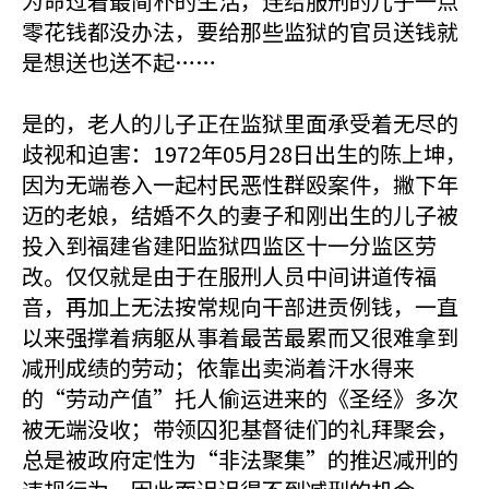
为命过着最简朴的生活，连给服刑的儿子一点
零花钱都没办法，要给那些监狱的官员送钱就
是想送也送不起……
是的，老人的儿子正在监狱里面承受着无尽的
歧视和迫害：1972年05月28日出生的陈上坤，
因为无端卷入一起村民恶性群殴案件，撇下年
迈的老娘，结婚不久的妻子和刚出生的儿子被
投入到福建省建阳监狱四监区十一分监区劳
改。仅仅就是由于在服刑人员中间讲道传福
音，再加上无法按常规向干部进贡例钱，一直
以来强撑着病躯从事着最苦最累而又很难拿到
减刑成绩的劳动；依靠出卖淌着汗水得来
的“劳动产值”托人偷运进来的《圣经》多次
被无端没收；带领囚犯基督徒们的礼拜聚会，
总是被政府定性为“非法聚集”的推迟减刑的