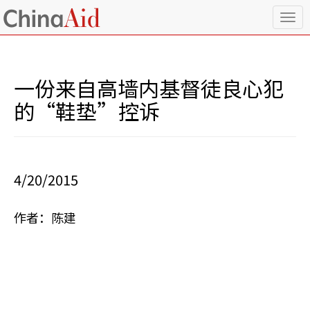
T
o
g
g
l
一份来自高墙内基督徒良心犯
e
n
的“鞋垫”控诉
a
v
i
g
a
4/20/2015
t
i
o
作者：陈建
n