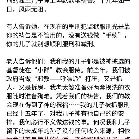
刑的独生儿子陈上坤默默地祷告。十几年如一
日，风雨无阻。
有人告诉她，在现在的重刑犯监狱服刑光是靠
你的祷告是不管用的，没有送钱做“手续”，
你的儿子就别想顺利服刑和减刑。
老人告诉他们：我和我的儿子都是被神拣选的
基督徒在“小群”教会服侍。前些年，我们被
政府当做“邪教——呼喊派”打压，又是抓
人，又是拆房，我老太婆准备好两套换洗的衣
服随时准备殉难。凭着我们的祷告，我们的教
会现在得到了神的祝福……我的儿子被抓服刑
已经十五年了，对我儿子神有祂自己的的安
排，我何必行不义做送钱的事。何况我和儿子
留下的未成年的孙子没有任何收入来源，相依