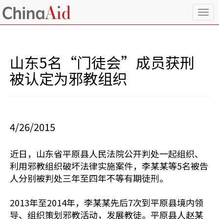
T
o
g
g
l
山东5名“门徒会”成员获刑
e
n
被认定为邪教组织
a
v
i
g
a
4/26/2015
t
i
o
近日，山东省平原县人民法院公开判处一起组织、
n
利用邪教组织破坏法律实施案件，李某某等5名被告
人分别被判处三年至四年不等有期徒刑。
2013年至2014年，李某某先后7次到平原县境内领
导、组织策划邪教活动，发展教徒。平原县人赵某