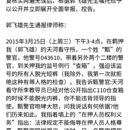
复核实两遍无误后，根据郭飞雄先生嘱托现予
以公开并立即展开全面举报、控告。
郭飞雄先生通报律师称：
2015年3月25日（上周三）下午3-4点，在羁押
我（郭飞雄）的天河看守所，一个姓“甄”的
警官，他警号043610，带着另外两个二楼的警
官，到关押我的监号例行“查箱”，强迫该监
号的所有人脱光短裤（我除外，我第一次就拒
绝这种有辱人格的检查）。我告诉甄警官:天河
看守所李教导员已经对他公开指出C110仓查箱
的时候不能脱光内裤，你不能违背领导的指
使。甄警官咆哮大怒，问我说话有何依据?他
们历来如此。我指着墙上的“在押人员权利义
务”指出：法律规定不能侮辱在押人员人格尊