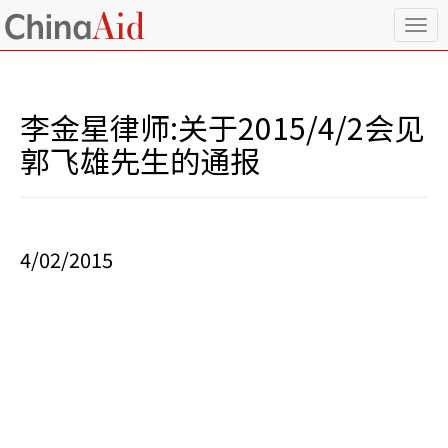
T
o
g
g
l
李金星律师:关于2015/4/2会见
e
n
郭飞雄先生的通报
a
v
i
g
a
4/02/2015
t
i
o
n