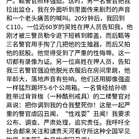
严。甄警官照样强迫。这时，另一名警官把我
拉出监仓，我在外面听到里面传来剧烈的声音
和一个老头痛苦的喊叫。20分钟后，我回到
C110，一位近60岁的吴姓在押人员告知我，他
刚才被三警员勒令退下短裤到膝盖，而后甄等
三名警官用手掏了几把他的生殖器，而后又拍
他的屁股。他觉得受到了严重的性侮辱。这一
切都有录像为证。另一位高姓在押人员，告知
我三名警官强迫他脱光衣服后在房间里跳，他
年龄大，落地声音有些响。他们还用脚像强盗
一样猛烈踢坏5-6个公用箱。一名曾经给孙德
胜带过背背枷（一种酷刑戒具）的二楼警官对
高说：把你调到我的仓我整死你！这是一起严
重的警官虐囚丑闻，“性戏耍”丑闻！我要求
公布、调查、严肃处理，追究责任。我呼吁全
社会都来关注和谴责天河看守所这种全国罕见