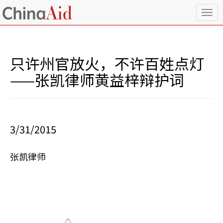
T
o
g
g
l
只许州官放火，不许百姓点灯
e
n
——张凯律师黄益梓辩护词
a
v
i
g
a
3/31/2015
t
i
o
张凯律师
n