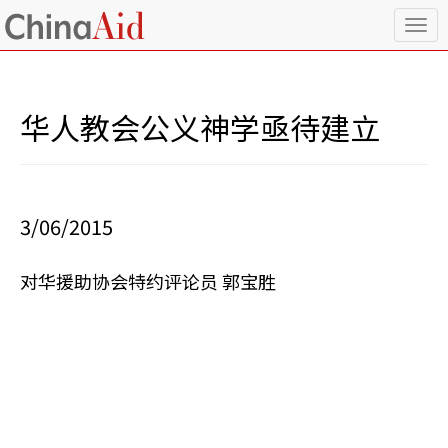
T
o
g
g
l
华人教会公义神学亟待建立
e
n
a
v
i
3/06/2015
g
a
t
对华援助协会特约评论员 郭宝胜
i
o
n