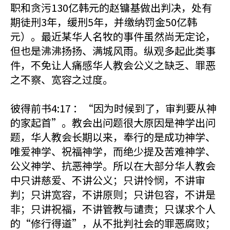
职和贪污130亿韩元的赵镛基做出判决，处有
期徒刑3年，缓刑5年，并缴纳罚金50亿韩
元）。最近某华人名牧的事件虽然尚无定论，
但也是沸沸扬扬、满城风雨。纵观多起此类事
件，不免让人痛感华人教会公义之缺乏、罪恶
之不察、宽容之过度。
彼得前书4:17 ：“因为时候到了，审判要从神
的家起首”。教会出问题很大原因是神学出问
题，华人教会长期以来，奉行的是成功神学、
唯爱神学、祝福神学，而绝少提及苦难神学、
公义神学、抗恶神学。所以在大部分华人教会
中只讲慈爱、不讲公义；只讲怜悯，不讲审
判；只讲宽容，不讲原则；只讲包容，不讲是
非；只讲祝福，不讲管教与谴责；只谋求个人
的“修行得道”，从不批判社会的罪恶腐败；