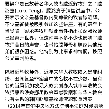
要疑犯是已故著名华人牧者滕近辉牧师之子滕
潞嘉(Luke Teng)。滕潞嘉于销售讲座中，公
开表示父亲是基督教内受尊敬的牧者滕近辉。
不少基督徒被吸引参加这些讲座，有的甚至上
当受骗。梁永善牧师就此事件指出虽然滕牧师
已经离开世界，但这件事不多不少也影响了滕
牧师昔日的声誉，也带给滕师母和滕家其他兄
弟们很多困惑。他特别为此事求神怜悯，按照
公义审判施恩。
除滕近辉牧师外，近年来华人教牧陷入是非纠
纷、丑闻甚至罪案当中的名牧不在少数。最有
名的当属新加坡最大教会创办人城市丰收教会
牧师康希涉嫌挪用教会奉献款案和与华人教会
很有关系的韩国赵镛基牧师渎职和贪污案
（2014年首尔中央地方法院刑事法庭对涉嫌渎