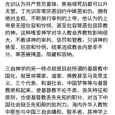
光训认为共产党员雷锋、焦裕禄死后都可以升
天堂。丁光训非常厌恶旧约中嫉恶如仇、拥有
绝对主权、不断施行审判的上帝，他认为的上
帝是无限包容和怜悯、甚至包容罪恶包容异教
的神。这种唯爱神学对华人教会界教牧影响很
大，不敢讲神的审判、惩罚和管教，只讲神的
慈爱、包容和怜悯，结果造成教会内是非不
分、罪恶被掩盖、隐藏和容纳。
三自神学的另一特点就是目前所谓的基督教中
国化，就是将儒家、道家、佛教甚至马克思主
义、三个代表、和谐社会、中国梦等等与基督
教掺和起来，使基督教不伦不类、丧失特征和
原则，也使基督教丢失先知的职分、对当下中
国社会缺乏先知般的批判力。海内外华人教牧
中那些与中国三自会媾和、联系者，其神学上