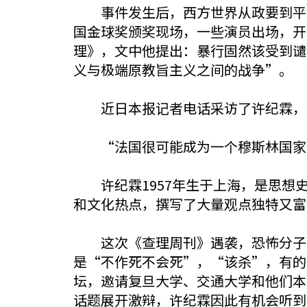
事件发生后，西方世界从政要到平民
国金球奖颁奖现场，一些演员出场，开
理》，文中他提出：暴行固然该受到谴
义与极端原教旨主义之间的战争”。
近日本报记者电话采访了许纪霖，请
“法国很可能成为一个穆斯林国
许纪霖1957年生于上海，是思想史
和文化热点，撰写了大量观点独特又富
这次《查理周刊》遇袭，恐怖分子闯
是“不作死不会死”，“该杀”，有的
坛，邀请复旦大学、交通大学和他们本
话题展开激辩，许纪霖因此有机会听到