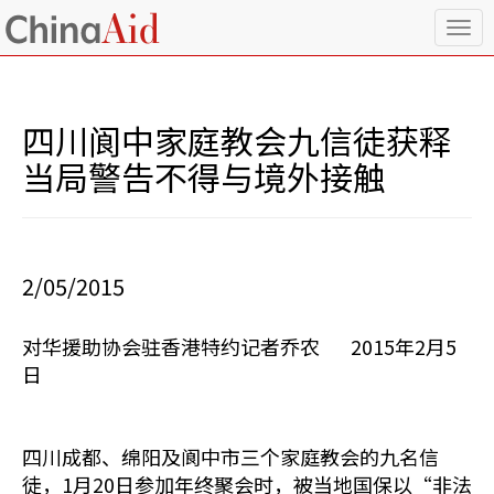
T
o
g
g
l
四川阆中家庭教会九信徒获释
e
n
当局警告不得与境外接触
a
v
i
g
a
2/05/2015
t
i
o
对华援助协会驻香港特约记者乔农 2015年2月5
n
日
四川成都、绵阳及阆中市三个家庭教会的九名信
徒，1月20日参加年终聚会时，被当地国保以“非法