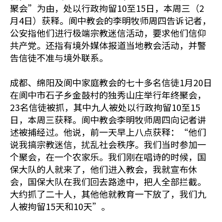
聚会”为由，处以行政拘留10至15日，本周三（2
月4日）获释。阆中教会的李明牧师周四告诉记者，
公安指他们进行极端宗教迷信活动，要求他们信仰
共产党。还指有境外媒体报道当地教会活动，并警
告信徒不准与境外联系。
成都、绵阳及阆中家庭教会的七十多名信徒1月20日
在阆中市石子乡金鼓村的独秀山庄举行年终聚会，
23名信徒被抓，其中九人被处以行政拘留10至15
日，本周三获释。阆中教会李明牧师周四向记者讲
述被捕经过。他说，前一天早上八点获释：“他们
说我搞宗教迷信，扰乱社会秩序。我们当时参加一
个聚会，在一个农家乐。我们刚在唱诗的时候，国
保大队的人就来了，他们进入教会，我就宣布休
会，国保大队在我们回去路途中，把人全部拦截。
大约抓了二十人，其他他就教育一下放了，我们九
人被拘留15天和10天”。