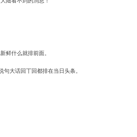
！大陆看不到的消息！
儿新鲜什么就排前面。
导说句大话回丅回都排在当日头条。