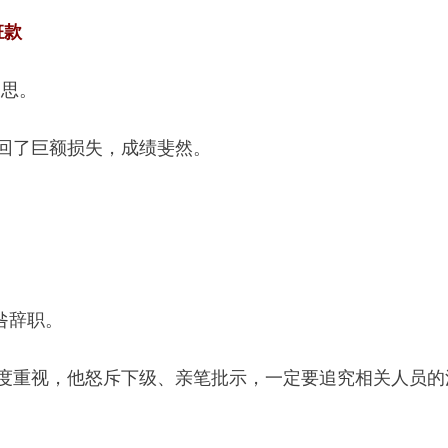
赃款
反思。
挽回了巨额损失，成绩斐然。
咎辞职。
高度重视，他怒斥下级、亲笔批示，一定要追究相关人员的