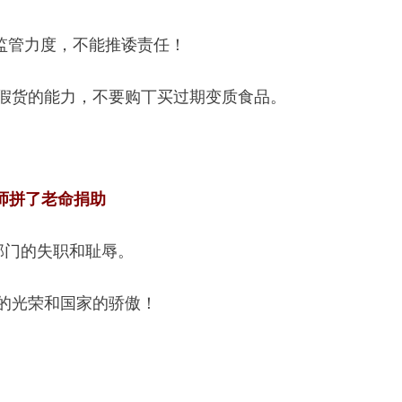
、监管力度，不能推诿责任！
别假货的能力，不要购丅买过期变质食品。
师拼了老命捐助
部门的失职和耻辱。
代的光荣和国家的骄傲！