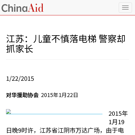
T
o
g
g
l
江苏：儿童不慎落电梯 警察却
e
n
抓家长
a
v
i
g
a
1/22/2015
t
i
o
对华援助协会
2015年1月22日
n
2015年
1月19
日晚9时许，江苏省江阴市万达广场，由于电