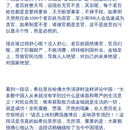
了。老百姓整天骂，说现在无官不贪，其实呢，每个老百
姓也都是贪婪得要命，天天盼望暴富，不择手段。如果明
天突然任命1000个老百姓为高官，至少有990人会迅速成为
贪官。如果制度不变，谁做官都是贪官。这不是故意自污
以显示个性，而是必然的。
现在谁过得舒心呢？没人舒心。老百姓固然痛苦，官员们
呢，捞了巨额财产，不敢消费，得转移到国外去。金钱至
上，导致官民仇恨，导致人人绝望，对自己的未来绝望，
对国家绝望。
看到一段话，希拉里在哈佛大学演讲时这样评论中国：“大
多数中国人从来就没有学到过什么是体面和尊严的生活意
义！对民众而言：唯有获取权力或金钱就是生活的一切，
就是成功！全民腐败、堕落、茫然的现象，在人类历史上
空前绝后！”该言上传到腾迅微博后，反响异常强烈！！这
段话是否真的如希拉里所说，无所谓。重要的是：大家都
很痛心地认为：这段话精确描绘了当今中国现状。