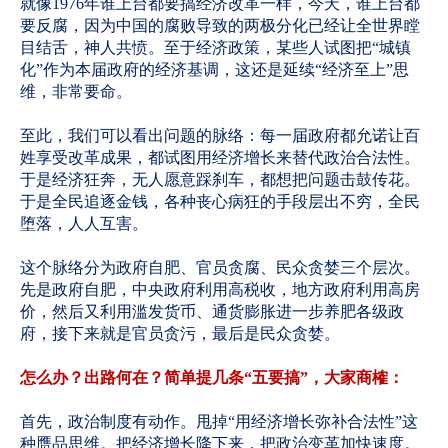
就像1976年谁上台都要搞经济改革一样，今天，谁上台都
要反腐，因为中国的腐败导致的两极分化已经让全世界瞠
目结舌，神人共愤。至于经济政策，某些人试图把“城镇
化”作为本届政府的经济基调，这还是延续“经济至上”思
维，非常要命。
至此，我们可以看出问题的脉络：每一届政府都允诺让百
姓享受改革成果，都试图用经济增长来替代政治合法性。
于是经济狂奔，无人愿意踩刹车，都想把问题击鼓传花。
于是全民追逐金钱，各种丧心病狂的手段层出不穷，全民
堕落，人人互害。
这个脉络分为政府自肥、官员贪腐、民众贪婪三个层次。
先是政府自肥，中央政府利用高税收，地方政府利用高房
价，然后又利用滥发货币、通货膨胀进一步养肥各级政
府，接下来就是官员贪污，最后是民众贪婪。
怎么办？出路何在？简单提几条“五要搞”，大家商榷：
首先，政治制度有动作。甩掉“用经济增长弥补合法性”这
种赝品思维。把经济增长降下来，把政治变革加快速度。