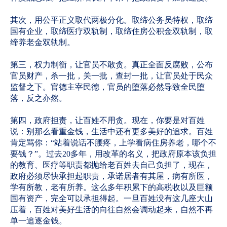
其次，用公平正义取代两极分化。取缔公务员特权，取缔
国有企业，取缔医疗双轨制，取缔住房公积金双轨制，取
缔养老金双轨制。
第三，权力制衡，让官员不敢贪。真正全面反腐败，公布
官员财产，杀一批，关一批，查封一批，让官员处于民众
监督之下。官德主宰民德，官员的堕落必然导致全民堕
落，反之亦然。
第四，政府担责，让百姓不用贪。现在，你要是对百姓
说：别那么看重金钱，生活中还有更多美好的追求。百姓
肯定骂你：“站着说话不腰疼，上学看病住房养老，哪个不
要钱？”。过去20多年，用改革的名义，把政府原本该负担
的教育、医疗等职责都抛给老百姓去自己负担了，现在，
政府必须尽快承担起职责，承诺居者有其屋，病有所医，
学有所教，老有所养。这么多年积累下的高税收以及巨额
国有资产，完全可以承担得起。一旦百姓没有这几座大山
压着，百姓对美好生活的向往自然会调动起来，自然不再
单一追逐金钱。