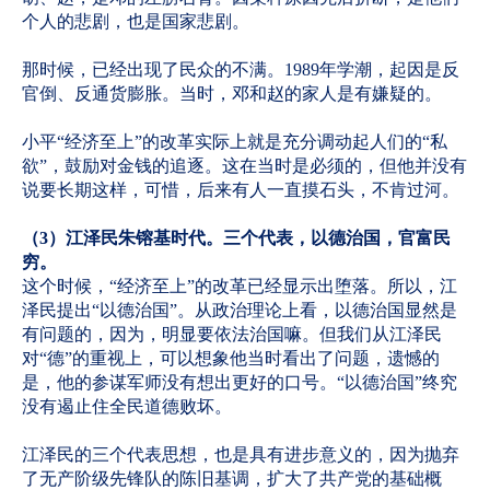
个人的悲剧，也是国家悲剧。
那时候，已经出现了民众的不满。1989年学潮，起因是反
官倒、反通货膨胀。当时，邓和赵的家人是有嫌疑的。
小平“经济至上”的改革实际上就是充分调动起人们的“私
欲”，鼓励对金钱的追逐。这在当时是必须的，但他并没有
说要长期这样，可惜，后来有人一直摸石头，不肯过河。
（3）江泽民朱镕基时代。三个代表，以德治国，官富民
穷。
这个时候，“经济至上”的改革已经显示出堕落。所以，江
泽民提出“以德治国”。从政治理论上看，以德治国显然是
有问题的，因为，明显要依法治国嘛。但我们从江泽民
对“德”的重视上，可以想象他当时看出了问题，遗憾的
是，他的参谋军师没有想出更好的口号。“以德治国”终究
没有遏止住全民道德败坏。
江泽民的三个代表思想，也是具有进步意义的，因为抛弃
了无产阶级先锋队的陈旧基调，扩大了共产党的基础概