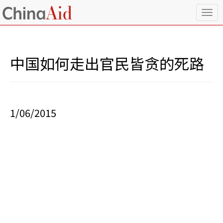
T
o
g
g
l
中国如何走出官民皆贪的死路
e
n
a
v
i
1/06/2015
g
a
t
i
o
n