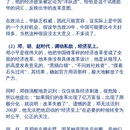
了，他的经济政策被定论为“洋跃进”。恰恰是这个试图贬
华的词汇，反映出华的改革意图。
在政治上，华缺乏权威，因此只能宽容，这实际上是中国
的一个大好机会。假设华当政20年，中国可能要比今天好
得多。当然这种假设没太大意义，不多说了。
（2）邓、胡、赵时代，调动私欲，经济至上。
邓小平是很伟大的，他把华国锋零碎的经济改革变成了全
面的经济改革。他本身没有具体改革设计，他是从领导人
的高度发表意见的。“黑猫白猫”，“不问姓社姓资”，“摸着
石头过河”，其结果，确如官方用语那样，极大地解放了生
产力。
同时，邓很清醒地意识到：仅仅依靠经济刺激，很危险，
所以他提出：“如果我们的改革出现了亿万富翁，出现了两
极分化，就说明：改革失败了”。遗憾的是，邓无法活到
200岁，他无法把他启动的“经济至上”在必要的时候转变为
对公平、公正的关注。
胡、赵，是邓的左膀右臂。因某种原因先后折断，是他们