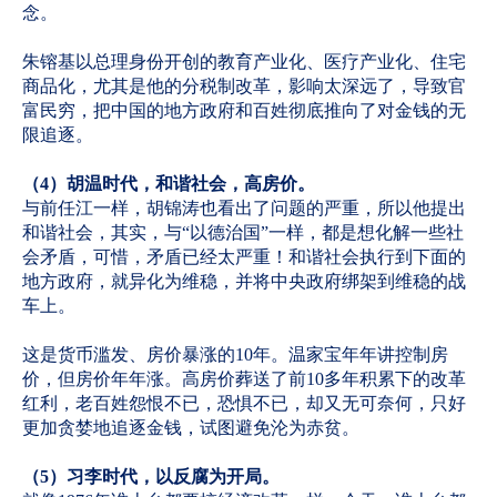
念。
朱镕基以总理身份开创的教育产业化、医疗产业化、住宅
商品化，尤其是他的分税制改革，影响太深远了，导致官
富民穷，把中国的地方政府和百姓彻底推向了对金钱的无
限追逐。
（4）胡温时代，和谐社会，高房价。
与前任江一样，胡锦涛也看出了问题的严重，所以他提出
和谐社会，其实，与“以德治国”一样，都是想化解一些社
会矛盾，可惜，矛盾已经太严重！和谐社会执行到下面的
地方政府，就异化为维稳，并将中央政府绑架到维稳的战
车上。
这是货币滥发、房价暴涨的10年。温家宝年年讲控制房
价，但房价年年涨。高房价葬送了前10多年积累下的改革
红利，老百姓怨恨不已，恐惧不已，却又无可奈何，只好
更加贪婪地追逐金钱，试图避免沦为赤贫。
（5）习李时代，以反腐为开局。