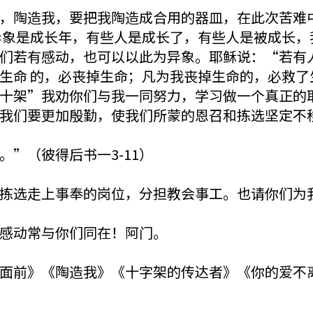
，陶造我，要把我陶造成合用的器皿，在此次苦难
异象是成长年，有些人是成长了，有些人是被成长，
们若有感动，也可以以此为异象。耶稣说：“若有
的，必丧掉生命；凡为我丧掉生命的，必救了生命。 (‭路加
十架”我劝你们与我一同努力，学习做一个真正的
我们要更加殷勤，使我们所蒙的恩召和拣选坚定不
”（彼得后书一3-11）
拣选走上事奉的岗位，分担教会事工。也请你们为
感动常与你们同在！阿门。
面前》《陶造我》《十字架的传达者》《你的爱不