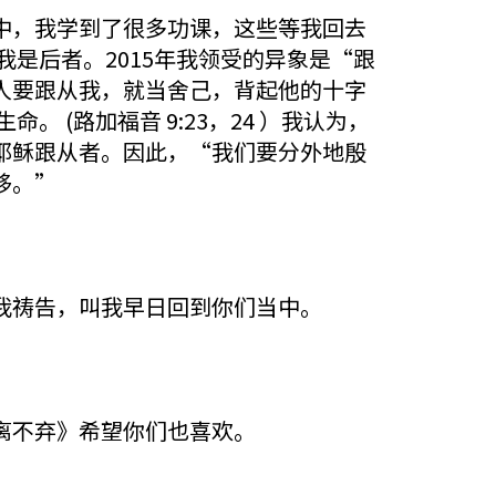
中，我学到了很多功课，这些等我回去
我是后者。2015年我领受的异象是“跟
人要跟从我，就当舍己，背起他的十字
福音‬ ‭9‬:‭23，24‬ ）我认为，
耶稣跟从者。因此，“我们要分外地殷
移。”
我祷告，叫我早日回到你们当中。
离不弃》希望你们也喜欢。