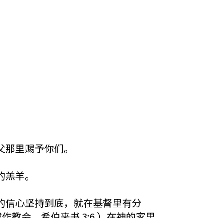
父那里赐予你们。
的羔羊。
的信心坚持到底，就在基督里有分
希伯来书‬ ‭3‬:‭6‬ ）在神的家里，