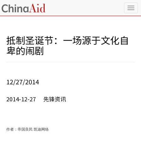
T
o
g
g
l
抵制圣诞节：一场源于文化自
e
n
卑的闹剧
a
v
i
g
a
12/27/2014
t
i
o
2014-12-27 先锋资讯
n
作者：帝国良民 凯迪网络