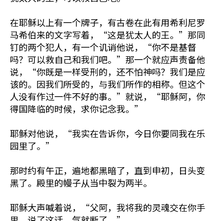
在耶稣以上有一个牌子，有古卷在此有用希利尼罗
马希伯来的文字写着，“这是犹太人的王。”那同
钉的两个犯人，有一个讥诮他说，“你不是基督
吗？可以救自己和我们吧。”那一个就应声责备他
说，“你既是一样受刑的，还不怕神吗？我们是应
该的。因我们所受的，与我们所作的相称。但这个
人没有作过一件不好的事。”就说，“耶稣阿，你
得国降临的时候，求你记念我。”
耶稣对他说，“我实在告诉你，今日你要同我在乐
园里了。”
那时约有午正，遍地都黑暗了，直到申初，日头变
黑了。殿里的幔子从当中裂为两半。
耶稣大声喊着说，“父阿，我将我的灵魂交在你手
里。说了这话，气就断了。”