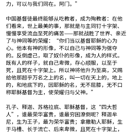
力，可以与我们同在。阿门。”
中国基督徒最终能够从吃教者，成为殉教者：在他
们看来，世上最美的事，那就是与主同钉十字架、
慢慢享受流血至死的痛苦——那就战胜了世界、亲近
了与神同等的荣耀：“你们当以基督耶稣的心为
心。他本有神的形像，不以自己与神同等为强夺
的。反倒虚己，取了奴仆的形像，成为人的样式。
既有人的样子，就自己卑微，存心顺服，以至于
死，且死在十字架上。所以神将他升为至高，又赐
给他那超乎万名之上的名，叫一切在天上的，地上
的，和地底下的，因耶稣的名，无不屈膝，无不口
称耶稣基督为主，使荣耀归与父神。”
孔子、释迦、苏格拉底、耶稣基督，这“四大哲
人”，谁最荣华富贵，谁最穷困潦倒呢？释迦牟
尼，生为王子，最为荣华富贵；拿撒勒人耶稣，生
于马槽、长于流亡、后来卑微，且死在十字架上，