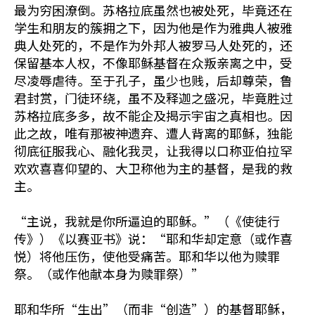
最为穷困潦倒。苏格拉底虽然也被处死，毕竟还在
学生和朋友的簇拥之下，因为他是作为雅典人被雅
典人处死的，不是作为外邦人被罗马人处死的，还
保留基本人权，不像耶稣基督在众叛亲离之中，受
尽凌辱虐待。至于孔子，虽少也贱，后却尊荣，鲁
君封赏，门徒环绕，虽不及释迦之盛况，毕竟胜过
苏格拉底多多，故不能企及揭示宇宙之真相也。因
此之故，唯有那被神遗弃、遭人背离的耶稣，独能
彻底征服我心、融化我灵，让我得以口称亚伯拉罕
欢欢喜喜仰望的、大卫称他为主的基督，是我的救
主。
“主说，我就是你所逼迫的耶稣。”（《使徒行
传》）《以赛亚书》说：“耶和华却定意（或作喜
悦）将他压伤，使他受痛苦。耶和华以他为赎罪
祭。（或作他献本身为赎罪祭）”
耶和华所“生出”（而非“创造”）的基督耶稣，