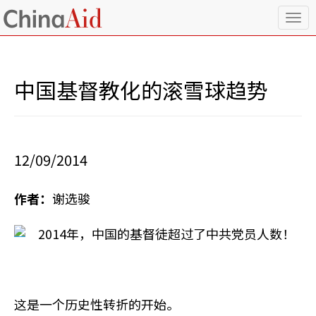
T
o
g
g
l
中国基督教化的滚雪球趋势
e
n
a
v
i
12/09/2014
g
a
t
作者：
谢选骏
i
o
n
2014年，中国的基督徒超过了中共党员人数！
这是一个历史性转折的开始。