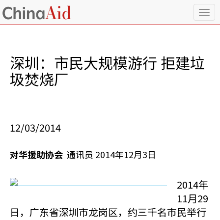
T
o
g
g
l
深圳：市民大规模游行 拒建垃
e
n
圾焚烧厂
a
v
i
g
a
12/03/2014
t
i
o
对华援助协会
通讯员 2014年12月3日
n
2014年
11月29
日，广东省深圳市龙岗区，约三千名市民举行