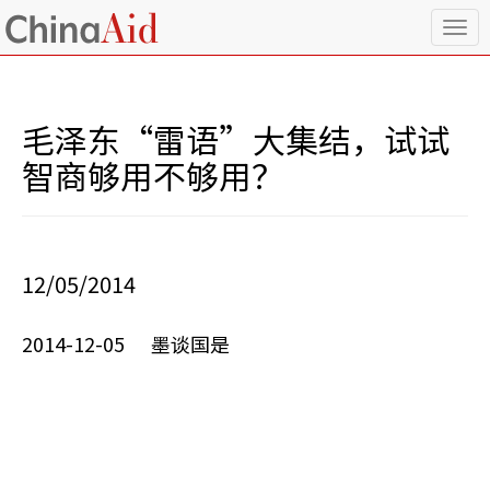
T
o
g
g
l
毛泽东“雷语”大集结，试试
e
n
智商够用不够用？
a
v
i
g
a
12/05/2014
t
i
o
2014-12-05 墨谈国是
n