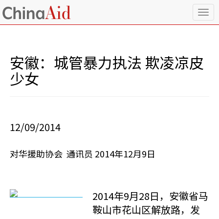
T
o
g
g
l
安徽：城管暴力执法 欺凌凉皮
e
n
少女
a
v
i
g
a
12/09/2014
t
i
o
对华援助协会 通讯员 2014年12月9日
n
2014年9月28日，安徽省马
鞍山市花山区解放路，发