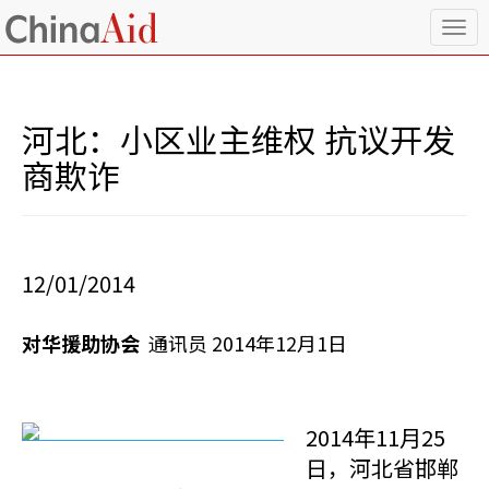
T
o
g
g
l
河北：小区业主维权 抗议开发
e
n
商欺诈
a
v
i
g
a
12/01/2014
t
i
o
对华援助协会
通讯员 2014年12月1日
n
2014年11月25
日，河北省邯郸