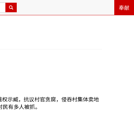
奉献
前维权示威，抗议村官贪腐，侵吞村集体卖地
村民有多人被抓。