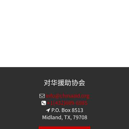
对华援助协会
info@chinaaid.org
+1(432)689-6985
P.O. Box 8513
Midland, TX, 79708