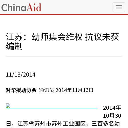
T
o
g
g
l
江苏：幼师集会维权 抗议未获
e
n
编制
a
v
i
g
a
11/13/2014
t
i
o
对华援助协会
通讯员 2014年11月13日
n
2014年
10月30
日，江苏省苏州市苏州工业园区，三百多名幼