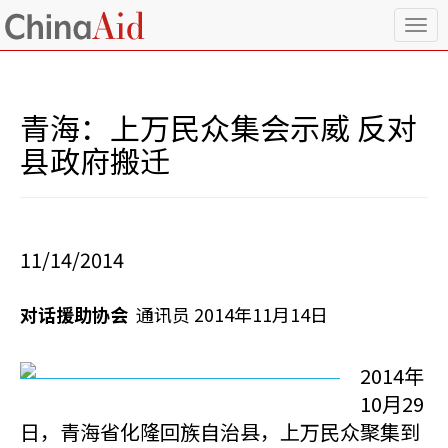
T
o
g
g
l
青海：上万民众集会示威 反对
e
n
县政府搬迁
a
v
i
g
a
11/14/2014
t
i
o
对话援助协会
通讯员 2014年11月14日
n
2014年
10月29
日，青海省化隆回族自治县，上万民众聚集到