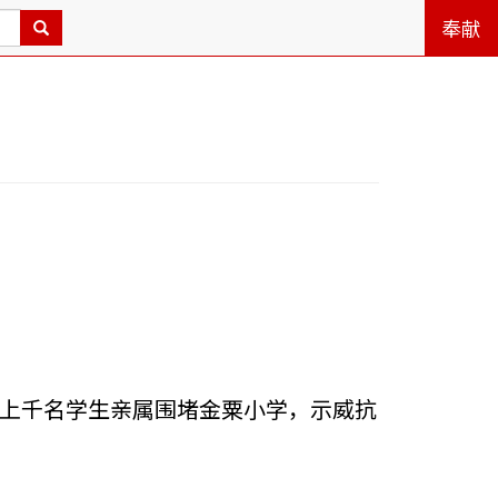
奉献
镇，上千名学生亲属围堵金粟小学，示威抗