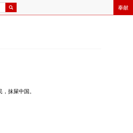
奉献
民，抹屎中国。