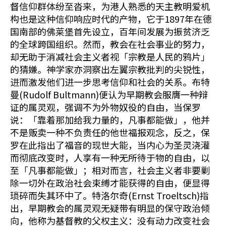
督信仰群体纷至沓来，为港人熟悉的天主教明爱机
构也是这种信仰响应时代的产物，它于1897年在德
国南部的佛莱堡首先设立，百年间发展为振贫济乏
的全球跨国组织。然而，教会在社会事业的努力，
却无助于消减社会主义者视「宗教是人民的鸦片」
的猜嫌。神学家亦洞察出左翼宗教批判的尖锐性，
进而激发他们进一步思考信仰和社会的关系。布特
曼(Rudolf Bultmann)便认为早期教会服膺一种辩
证的属灵观，强调不为外物奴役的自由，当保罗
说：「靠着那加给我力量的，凡事都能做」，他并
不是贩卖一种不负责任的他世福报观念，反之，保
罗在此指出了福音的现世大能，当内心为圣灵浇灌
而彻底改变时，人享有一种无所待于物的自由，以
至「凡事都能做」；相对而言，社会主义者非要剿
除一切外在政治社会束缚才能获得的自由，便显得
琐碎而失其环中了。特洛尔奇(Ernst Troeltsch)指
出，早期教会的属灵观无疑带有明显的保守政治倾
向，他称为基督教的父权主义：没有动力改变社会