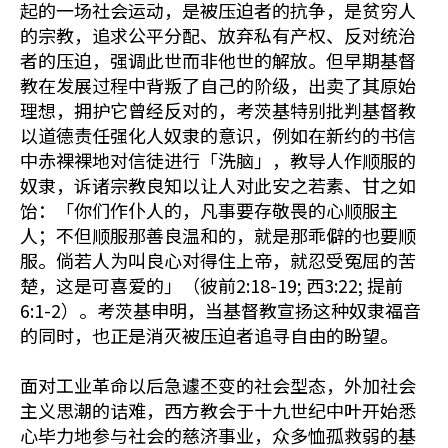
起的一场社会运动，是被压迫者的抗争，是贫穷人
的宗教，追求公平分配、放弃私有产权、反对统治
者的压迫，强调此世而非他世的解放。但早期基督
教在发展过程中背叛了自己的阶级，出卖了其原始
理想，拥护它曾经反对的，考茨基特别批判基督教
以道德责任强化人奴隶的意识，例如在新约的书信
中赤裸裸地对信徒进行「洗脑」，教导人作顺服的
奴隶，诉诸宗教良知以让人对此安之若素、甘之如
饴：「你们作仆人的，凡事要存敬畏的心顺服主
人；不但顺服那善良温和的，就是那乖僻的也要顺
服。倘若人为叫良心对得住上帝，就忍受冤屈的苦
楚，这是可喜爱的」（彼前2:18-19; 西3:22; 提前
6:1-2）。考茨基申明，当基督教宣扬这种奴隶福音
的同时，也正是消灭被压迫者追寻自由的盼望。
面对工业革命以后急遽丕变的社会型态，外加社会
主义思潮的诘难，西方教会于十九世纪中叶开始悉
心毕力地参与社会的慈济事业，众多恤孤救弱的基