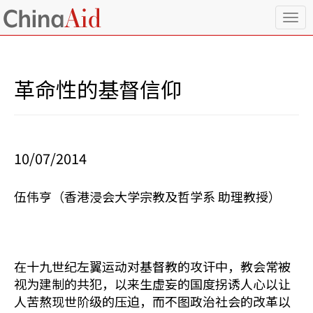
T
o
g
g
l
革命性的基督信仰
e
n
a
v
i
10/07/2014
g
a
t
伍伟亨（香港浸会大学宗教及哲学系 助理教授）
i
o
n
在十九世纪左翼运动对基督教的攻讦中，教会常被
视为建制的共犯，以来生虚妄的国度拐诱人心以让
人苦熬现世阶级的压迫，而不图政治社会的改革以