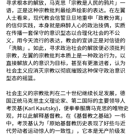
寻求根本的解放，马克思「宗教是人民的鸦片」一
语，正是这种宗教批判最绘声绘影的表达。在左翼
人士看来，现代教会信誓旦旦地重申「政教分离」
的信仰实践，本身就是麻醉人心的政治技俩，实质
在传播一套保守的意识型态以合理化社会的不公
义，用今天流行的表达，教会的宣讲正是对信徒的
「洗脑」。如此，寻求政治社会的解放便必须批判
宗教，左翼的宗教批判本质上是一种政治行为，以
直接解放人的意识为目标，甚至有更激进者，认为
社会主义应消灭宗教以彻底摧毁这种保守政治意识
型态的摇篮。
社会主义的宗教批判在二十世纪继续长足发展，德
国正统马克思主义理论家、第二国际的主要领导人
考茨基(Karl Kautsky)，便拳拳服膺马克思的唯物史
观，并以此解释基督教。在《基督教之基础》一书
中，考茨基认为「原始基督教历史表现了好些与近
代劳动者运动惊人的一致性」，它本是无产阶级发