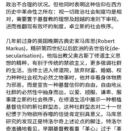
政治不合理的状况。但他同时表明这种信仰在西方
历史中革命性之所在：视一切政治社会制度均是相
对，需要置于基督教的理想及超越的准则下审视，
进而推翻现有败坏的制度，卓立新的社会秩序。
几年前过身的英国晚期古典史家马库思(Robert
Markus)，精研第四世纪以后欧洲的去世俗化(de-
secularisation)，他指出教父奥古斯丁修道主义思
想的精粹，有别于传统的禁欲主义，更多强调社群
的生活，当修士进入修道院，放弃财富、婚姻、权
力种种社会视为必然之物事时，他并非看身体物质
为邪恶，而是宣告一种基督信仰的自由，自由地从
社群的必然性中抽身而出，以爱、顺服、谦卑、服
事建立新的社会秩序，在修道生活中展示一种根植
基督信仰的新社群型态，这种社群型态对二十一世
纪惯于为物欲所吞噬的信徒肯定别具意义。马库思
研究的发现正是特洛尔奇上述论点的脚注，特洛尔
奇准确地看见，早期基督教看重「革心」过于「革