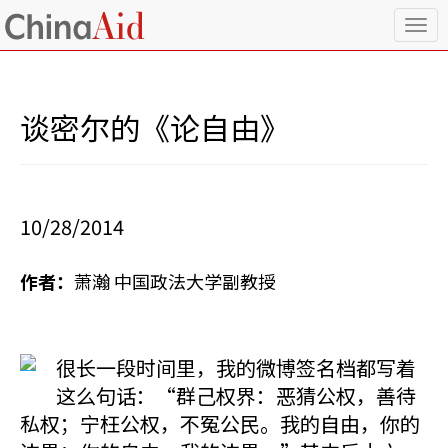
T
o
g
g
l
谈密尔的《论自由》
e
n
a
v
i
10/28/2014
g
a
t
作者：
萧瀚 中国政法大学副教授
i
o
n
很长一段时间里，我的微博签名档都写着
这么句话：“群己权界：恶猜公权，善待
私权；宁枉公权，不冤公民。我的自由，你的