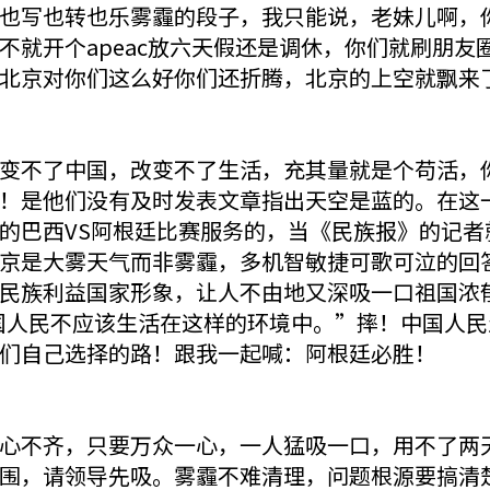
也写也转也乐雾霾的段子，我只能说，老妹儿啊，
不就开个apeac放六天假还是调休，你们就刷朋友
北京对你们这么好你们还折腾，北京的上空就飘来
变不了中国，改变不了生活，充其量就是个苟活，
！是他们没有及时发表文章指出天空是蓝的。在这
的巴西VS阿根廷比赛服务的，当《民族报》的记者
京是大雾天气而非雾霾，多机智敏捷可歌可泣的回
民族利益国家形象，让人不由地又深吸一口祖国浓
国人民不应该生活在这样的环境中。”摔！中国人
们自己选择的路！跟我一起喊：阿根廷必胜！
心不齐，只要万众一心，一人猛吸一口，用不了两
围，请领导先吸。雾霾不难清理，问题根源要搞清