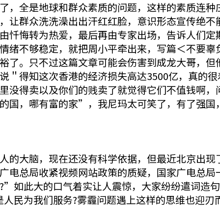
了，全是地球和群众素质的问题，这样的素质连种
，让群众洗洗澡出出汗红红脸，意识形态宣传绝不
由忏悔转为热爱，最后再由专家出场，告诉人们定
情绪不够稳定，就把周小平牵出来，写篇＜不要辜
裕了。只不过这篇文章可能会伤害到成龙大哥，但
说＂得知这次香港的经济损失高达3500亿，真的
里没得卖以及你们的贱卖了就觉得它们不值钱啊，
的国，哪有富的家”，我尼玛太可笑了，有了强国
人的大脑，现在还没有科学依据，但最近北京出现
广电总局收紧视频网站政策的质疑，国家广电总局
?”如此大的口气着实让人震惊，大家纷纷遣词造句
是人民为我们服务?雾霾问题遇上这样的思维也迎刃