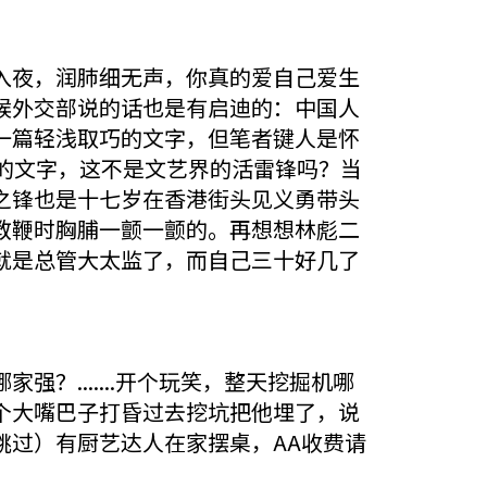
入夜，润肺细无声，你真的爱自己爱生
候外交部说的话也是有启迪的：中国人
一篇轻浅取巧的文字，但笔者键人是怀
的文字，这不是文艺界的活雷锋吗？当
之锋也是十七岁在香港街头见义勇带头
教鞭时胸脯一颤一颤的。再想想林彪二
就是总管大太监了，而自己三十好几了
.......开个玩笑，整天挖掘机哪
个大嘴巴子打昏过去挖坑把他埋了，说
请跳过）有厨艺达人在家摆桌，AA收费请