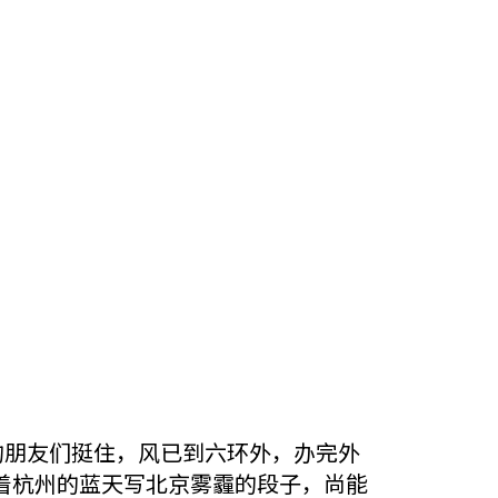
的朋友们挺住，风已到六环外，办完外
着杭州的蓝天写北京雾霾的段子，尚能