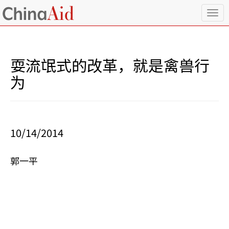
T
o
g
g
l
耍流氓式的改革，就是禽兽行
e
n
为
a
v
i
g
a
10/14/2014
t
i
o
郭一平
n