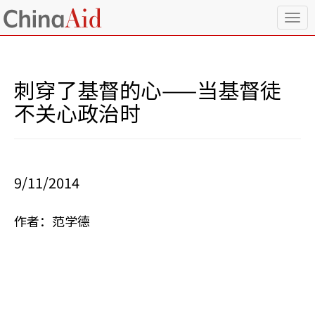
T
o
g
g
l
刺穿了基督的心——当基督徒
e
n
不关心政治时
a
v
i
g
a
9/11/2014
t
i
o
作者：范学德
n