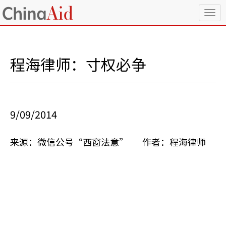
T
o
g
g
l
程海律师：寸权必争
e
n
a
v
i
9/09/2014
g
a
t
来源：微信公号“西窗法意” 作者：程海律师
i
o
n