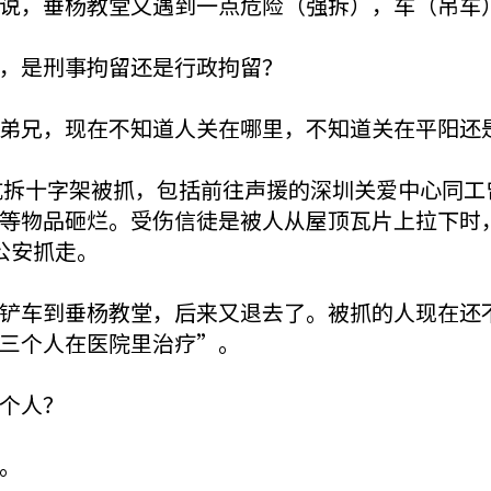
说，垂杨教堂又遇到一点危险（强拆），车（吊车
，是刑事拘留还是行政拘留？
弟兄，现在不知道人关在哪里，不知道关在平阳还
抵抗拆十字架被抓，包括前往声援的深圳关爱中心同
等物品砸烂。受伤信徒是被人从屋顶瓦片上拉下时
公安抓走。
铲车到垂杨教堂，后来又退去了。被抓的人现在还
三个人在医院里治疗”。
个人？
。