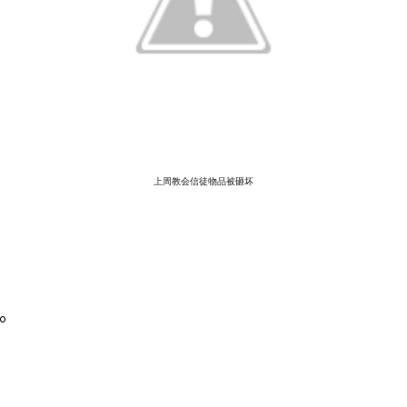
上周教会信徒物品被砸坏
。