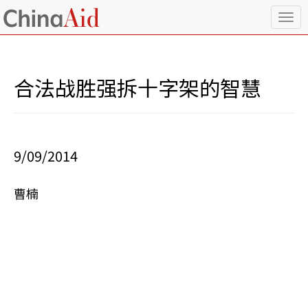
T
o
g
g
l
合法战胜强拆十字架的智慧
e
n
a
v
i
9/09/2014
g
a
t
曹楠
i
o
n