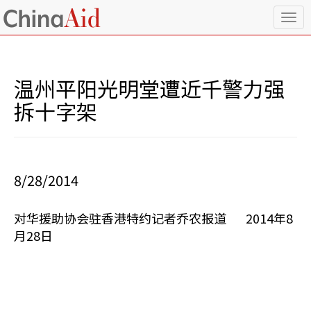
T
o
g
g
l
温州平阳光明堂遭近千警力强
e
n
拆十字架
a
v
i
g
a
8/28/2014
t
i
o
对华援助协会驻香港特约记者乔农报道 2014年8
n
月28日